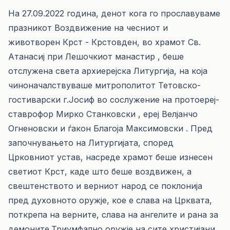
На 27.09.2022 година, денот кога го прославуваме
празникот Воздвижение на чесниот и
животворен Крст - Крстовден, во храмот Св.
Атанасиј при Лешочкиот манастир , беше
отслужена света архиерејска Литургија, на која
чиноначалствуваше митрополитот Тетовско-
гостиварски г.Јосиф во сослужение на протоереј-
ставрофор Мирко Станковски , ереј Велјанчо
Огненовски и ѓакон Благоја Максимовски . Пред
започнувањето на Литургијата, според
Црковниот устав, насреде храмот беше изнесен
светиот Крст, каде што беше воздвижен, а
свештенството и верниот народ се поклонија
пред духовното оружје, кое е слава на Црквата,
поткрепа на верните, слава на ангелите и рана за
демоните.Триумфално оружје на сите христијани,