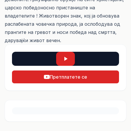
царско победоносно пристаниште на
владетелите ! Животворен знак, кој ја обновува
раслабената човечка природа, ја ослободува од
прангите на гревот и носи победа над смртта,
дарувајќи живот вечен.
Претплатете се