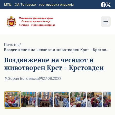
Прејди на главна содржина
МПЦ - ОА Тетовско - гостиварска епархија
Почетна
/
Воздвижение на чесниот и животворен Крст - Крстовден
Воздвижение на чесниот и
животворен Крст - Крстовден
Зоран Богоевски
27.09.2022
1
/ 8