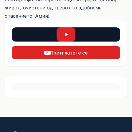
живот, очистени од гревот го здобиеме
спасението. Амин!
Претплатете се