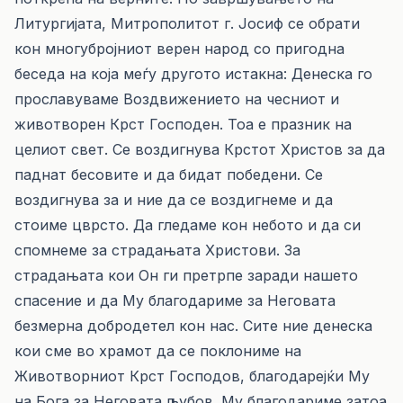
Литургијата, Митрополитот г. Јосиф се обрати
кон многубројниот верен народ со пригодна
беседа на која меѓу другото истакна: Денеска го
прославуваме Воздвижението на чесниот и
животворен Крст Господен. Тоа е празник на
целиот свет. Се воздигнува Крстот Христов за да
паднат бесовите и да бидат победени. Се
воздигнува за и ние да се воздигнеме и да
стоиме цврсто. Да гледаме кон небото и да си
спомнеме за страдањата Христови. За
страдањата кои Он ги претрпе заради нашето
спасение и да Му благодариме за Неговата
безмерна добродетел кон нас. Сите ние денеска
кои сме во храмот да се поклониме на
Животворниот Крст Господов, благодарејќи Му
на Бога за Неговата љубов. Му благодариме затоа