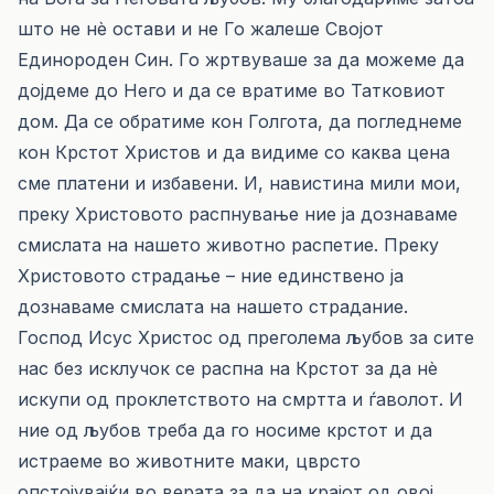
што не нè остави и не Го жалеше Својот
Единороден Син. Го жртвуваше за да можеме да
дојдеме до Него и да се вратиме во Татковиот
дом. Да се обратиме кон Голгота, да погледнеме
кон Крстот Христов и да видиме со каква цена
сме платени и избавени. И, навистина мили мои,
преку Христовото распнување ние ја дознаваме
смислата на нашето животно распетие. Преку
Христовото страдање – ние единствено ја
дознаваме смислата на нашето страдание.
Господ Исус Христос од преголема љубов за сите
нас без исклучок се распна на Крстот за да нè
искупи од проклетството на смртта и ѓаволот. И
ние од љубов треба да го носиме крстот и да
истраеме во животните маки, цврсто
опстојувајќи во верата за да на крајот од овој