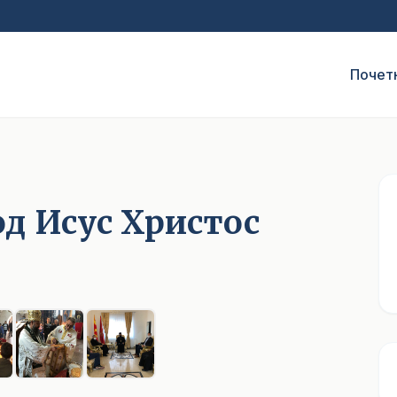
Почет
од Исус Христос
1
/ 7