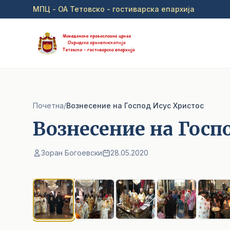
Прејди на главна содржина
МПЦ - ОА Тетовско - гостиварска епархија
Почетна
/
Вознесение на Господ Исус Христос
Вознесение на Госп
Зоран Богоевски
28.05.2020