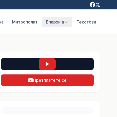
на
Митрополит
Епархија
Текстови
Претплатете се