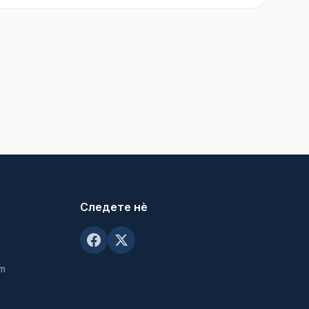
Следете нè
om