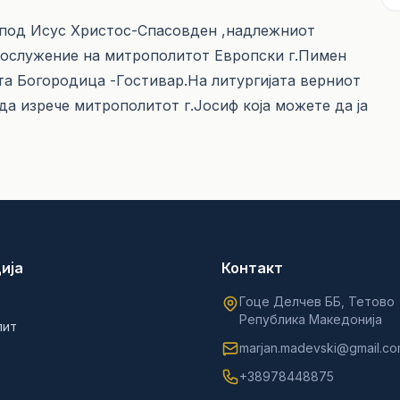
оспод Исус Христос-Спасовден ,надлежниот
сослужение на митрополитот Европски г.Пимен
та Богородица -Гостивар.На литургијата верниот
еда изрече митрополитот г.Јосиф која можете да ја
ија
Контакт
Гоце Делчев ББ, Тетово
Република Македонија
лит
marjan.madevski@gmail.c
+38978448875