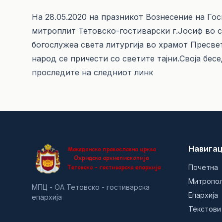
На 28.05.2020 на празникот Вознесение на Г
митроплит Тетовско-гостиварски г.Јосиф во 
богослужеа света литургија во храмот Пресве
народ се причести со светите тајни.Своја бес
проследите на следниот
линк
Навигац
Почетна
Митропо
МПЦ - ОА Тетовско - гостиварска
Епархија
епархија
Текстови