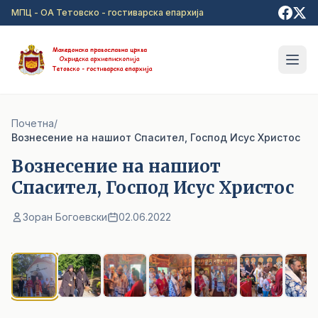
Прејди на главна содржина
МПЦ - ОА Тетовско - гостиварска епархија
Почетна
/
Вознесение на нашиот Спасител, Господ Исус Христос
Вознесение на нашиот
Спасител, Господ Исус Христос
Зоран Богоевски
02.06.2022
1
/ 8