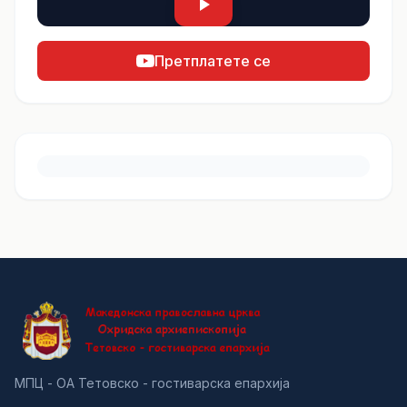
Претплатете се
МПЦ - ОА Тетовско - гостиварска епархија