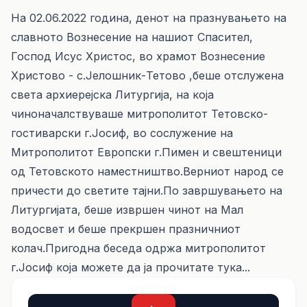
На 02.06.2022 година, денот на празнувањето на
славното Вознесение на нашиот Спасител,
Господ Исус Христос, во храмот Вознесение
Христово - с.Јелошник-Тетово ,беше отслужена
света архиерејска Литургија, на која
чиноначалствуваше митрополитот Тетовско-
гостиварски г.Јосиф, во сослужение на
Митрополитот Европски г.Пимен и свештеници
од Тетовското наместништво.Верниот народ се
причести до светите тајни.По завршувањето на
Литургијата, беше извршен чинот на Мал
водосвет и беше прекршен празничниот
колач.Пригодна беседа одржа митрополитот
г.Јосиф која можете да ја прочитате
тука...