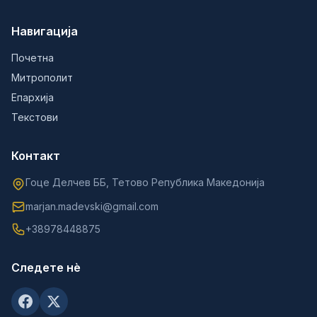
Навигација
Почетна
Митрополит
Епархија
Текстови
Контакт
Гоце Делчев ББ, Тетово Република Македонија
marjan.madevski@gmail.com
+38978448875
Следете нè