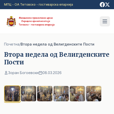
Прејди на главна содржина
МПЦ - ОА Тетовско - гостиварска епархија
Почетна
/
Втора недела од Велигденските Пости
Втора недела од Велигденските
Пости
Зоран Богоевски
08.03.2026
1
/ 6