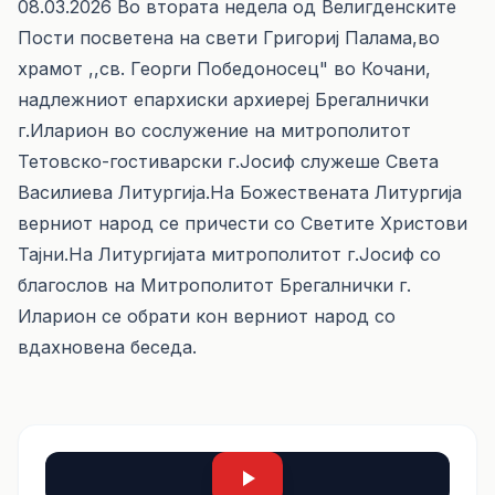
08.03.2026 Во втората недела од Велигденските
Пости посветена на свети Григориј Палама,во
храмот ,,св. Георги Победоносец" во Кочани,
надлежниот епархиски архиереј Брегалнички
г.Иларион во сослужение на митрополитот
Тетовско-гостиварски г.Јосиф служеше Света
Василиева Литургија.На Божествената Литургија
верниот народ се причести со Светите Христови
Тајни.На Литургијата митрополитот г.Јосиф со
благослов на Митрополитот Брегалнички г.
Иларион се обрати кон верниот народ со
вдахновена беседа.