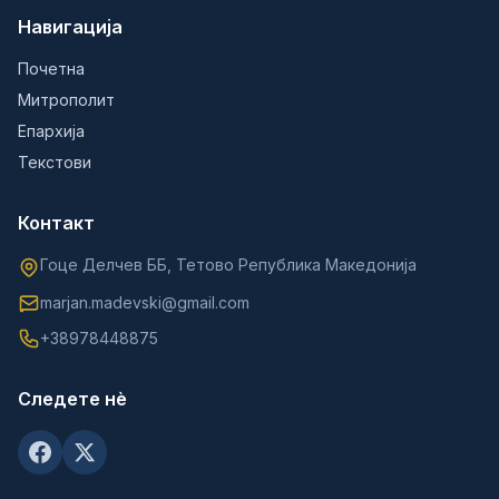
Навигација
Почетна
Митрополит
Епархија
Текстови
Контакт
Гоце Делчев ББ, Тетово Република Македонија
marjan.madevski@gmail.com
+38978448875
Следете нè