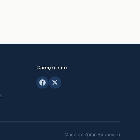
Следете нè
om
Made by Zoran Bogoevski