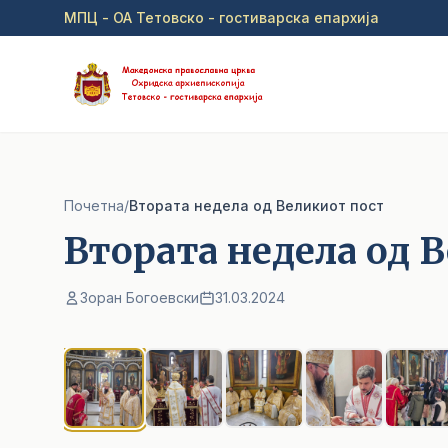
Прејди на главна содржина
МПЦ - ОА Тетовско - гостиварска епархија
Почетна
/
Втората недела од Великиот пост
Втората недела од 
Зоран Богоевски
31.03.2024