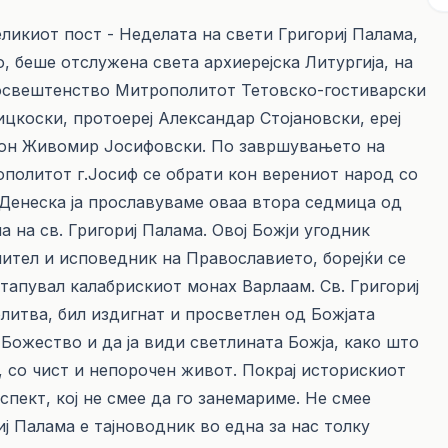
еликиот пост - Неделата на свети Григориј Палама,
, беше отслужена света архиерејска Литургија, на
освештенство Митрополитот Тетовско-гостиварски
цкоски, протоереј Александар Стојановски, ереј
ѓакон Живомир Јосифовски. По завршувањето на
ополитот г.Јосиф се обрати кон верениот народ со
: Денеска ја прославуваме оваа втора седмица од
а на св. Григориј Палама. Овој Божји угодник
ител и исповедник на Православието, борејќи се
тапувал калабрискиот монах Варлаам. Св. Григориј
литва, бил издигнат и просветлен од Божјата
Божество и да ја види светлината Божја, како што
, со чист и непорочен живот. Покрај историскиот
спект, кој не смее да го занемариме. Не смее
ј Палама е тајноводник во една за нас толку