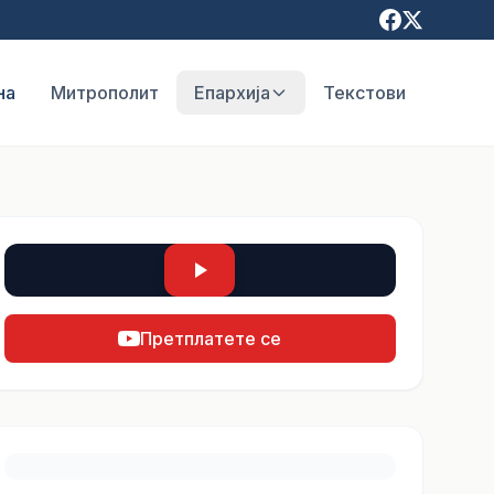
на
Митрополит
Епархија
Текстови
Претплатете се