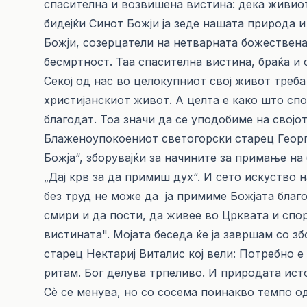
спасителна и возвишена вистина: дека живиот
бидејќи Синот Божји ја зеде нашата природа и
Божји, созерцатели на нетварната божествен
бесмртност. Таа спасителна вистина, браќа и 
Секој од нас во целокупниот свој живот треба
христијанскиот живот. А целта е како што сп
благодат. Тоа значи да се уподобиме на својот
Блаженоупокоениот светогорски старец Георги
Божја“, зборувајќи за начините за примање на
„Дај крв за да примиш дух“. И сето искуство 
без труд не може да ја примиме Божјата благо
смири и да пости, да живее во Црквата и спо
вистината". Мојата беседа ќе ја завршам со з
старец Нектариј Виталис кој вели: Потребно е 
ритам. Бог делува трпеливо. И природата исто
Сѐ се менува, но со сосема поинакво темпо о