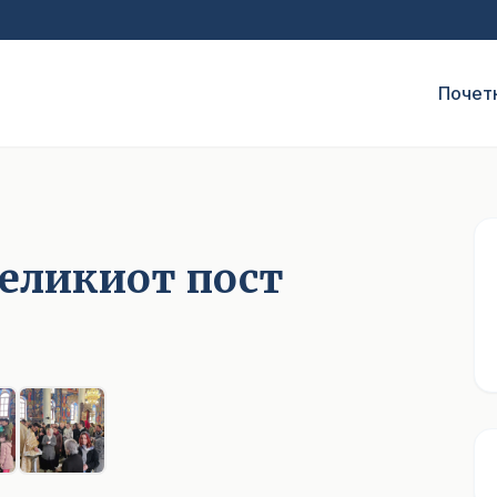
Почет
Великиот пост
1
/ 6