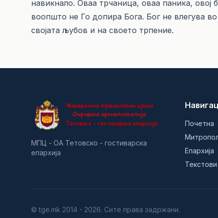
навикнало. Оваа трчаница, оваа паника, овој 
воопшто не Го допира Бога. Бог не влегува во
својата љубов и на своето трпение.
Навигац
Почетна
Митропо
МПЦ - ОА Тетовско - гостиварска
Епархија
епархија
Текстови
© tge.mk 2014 - 2026. Сите права задржани.