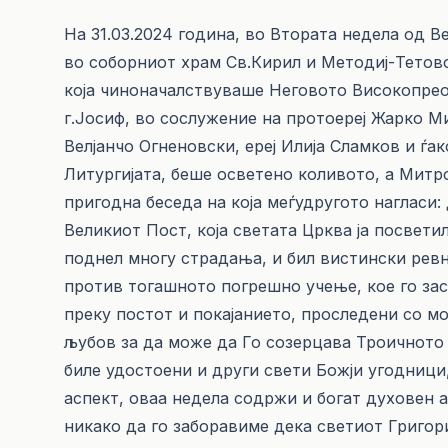
На 31.03.2024 година, во Втората недела од В
во соборниот храм Св.Кирил и Методиј-Тетово
која чиноначалствуваше Неговото Високопре
г.Јосиф, во сослужение на протоереј Жарко Ми
Велјанчо Огненовски, ереј Илија Сламков и 
Литургијата, беше осветено коливото, а Митр
пригодна беседа на која меѓудругото нагласи
Великиот Пост, која светата Црква ја посветил
поднел многу страдања, и бил вистински ревн
против тогашното погрешно учење, кое го зас
преку постот и покајанието, проследени со мо
љубов за да може да Го созерцава Троичното 
биле удостоени и други свети Божји угодници
аспект, оваа недела содржи и богат духовен а
никако да го заборавиме дека светиот Григори