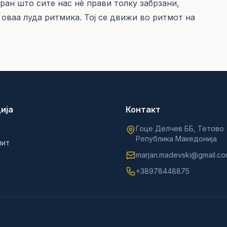
бран што сите нас нѐ прави толку забрзани,
 оваа луда ритмика. Тој се движи во ритмот на
ија
Контакт
Гоце Делчев ББ, Тетово
Република Македонија
лит
marjan.madevski@gmail.c
+38978448875