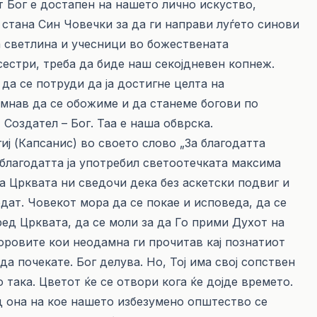
 Бог е достапен на нашето лично искуство,
 стана Син Човечки за да ги направи луѓето синови
а светлина и учесници во божествената
сестри, треба да биде наш секојдневен копнеж.
 да се потруди да ја достигне целта на
омнав да се обожиме и да станеме богови по
 Создател – Бог. Таа е наша обврска.
ј (Капсанис) во своето слово „За благодатта
 благодатта ја употребил светоотечката максима
на Црквата ни сведочи дека без аскетски подвиг и
дат. Човекот мора да се покае и исповеда, да се
ред Црквата, да се моли за да Го прими Духот на
боровите кои неодамна ги прочитав кај познатиот
да почекате. Бог делува. Но, Тој има свој сопствен
 така. Цветот ќе се отвори кога ќе дојде времето.
д она на кое нашето избезумено општество се