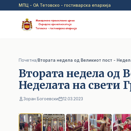
Прејди на главна содржина
МПЦ - ОА Тетовско - гостиварска епархија
Почетна
/
Втората недела од Великиот пост - Недел
Втората недела од 
Неделата на свети 
Зоран Богоевски
12.03.2023