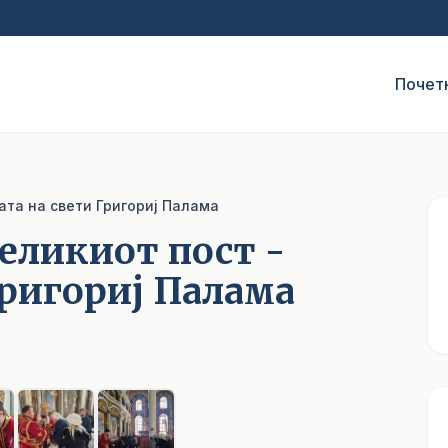
Почет
ата на свети Григориј Палама
Великиот пост -
Григориј Палама
1
/ 7