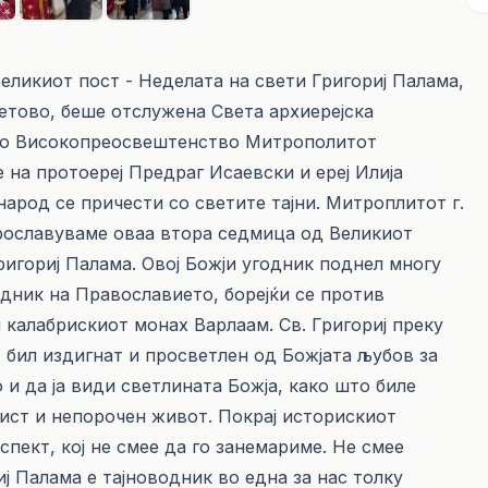
Великиот пост - Неделата на свети Григориј Палама,
Тетово, беше отслужена Света архиерејска
ото Високопреосвештенство Митрополитот
 на протоереј Предраг Исаевски и ереј Илија
арод се причести со светите тајни. Митроплитот г.
 прославуваме оваа втора седмица од Великиот
Григориј Палама. Овој Божји угодник поднел многу
дник на Православието, борејќи се против
 калабрискиот монах Варлаам. Св. Григориј преку
, бил издигнат и просветлен од Божјата љубов за
и да ја види светлината Божја, како што биле
чист и непорочен живот. Покрај историскиот
спект, кој не смее да го занемариме. Не смее
ј Палама е тајноводник во една за нас толку