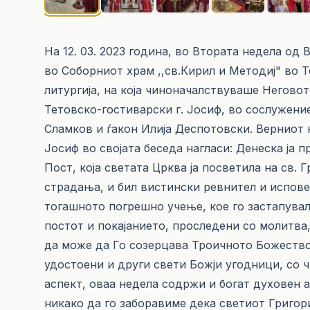
На 12. 03. 2023 година, во Втората недела од 
во Соборниот храм ,,св.Кирил и Методиј" во 
литургија, на која чиноначалствуваше Негов
Тетовско-гостиварски г. Јосиф, во сослужение
Сламков и ѓакон Илија Деспотовски. Верниот н
Јосиф во својата беседа нагласи: Денеска ја
Пост, која светата Црква ја посветила на св. 
страдања, и бил вистински ревнител и испове
тогашното погрешно учење, кое го застапувал
постот и покајанието, проследени со молитва
да може да Го созерцава Троичното Божество 
удостоени и други свети Божји угодници, со 
аспект, оваа недела содржи и богат духовен а
никако да го заборавиме дека светиот Григори