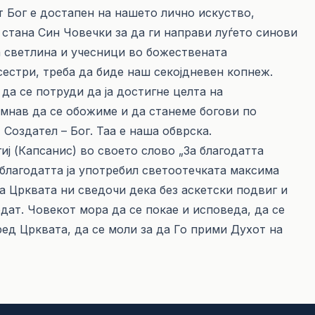
 Бог е достапен на нашето лично искуство,
 стана Син Човечки за да ги направи луѓето синови
а светлина и учесници во божествената
сестри, треба да биде наш секојдневен копнеж.
 да се потруди да ја достигне целта на
омнав да се обожиме и да станеме богови по
 Создател – Бог. Таа е наша обврска.
ј (Капсанис) во своето слово „За благодатта
 благодатта ја употребил светоотечката максима
на Црквата ни сведочи дека без аскетски подвиг и
дат. Човекот мора да се покае и исповеда, да се
ред Црквата, да се моли за да Го прими Духот на