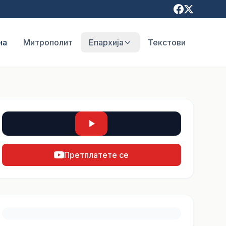
на
Митрополит
Епархија
Текстови
Претплатете се