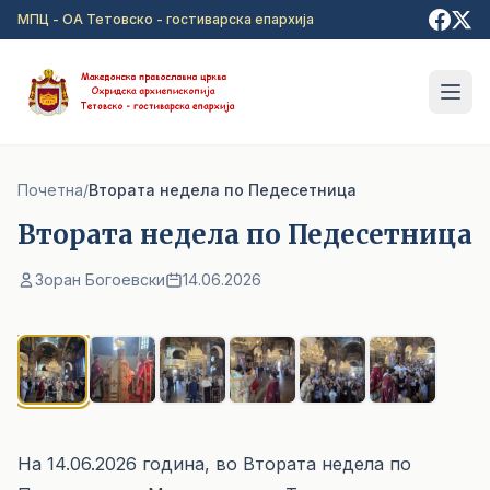
Прејди на главна содржина
МПЦ - ОА Тетовско - гостиварска епархија
Почетна
/
Втората недела по Педесетница
Втората недела по Педесетница
Зоран Богоевски
14.06.2026
1
/ 6
На 14.06.2026 година, во Втората недела по