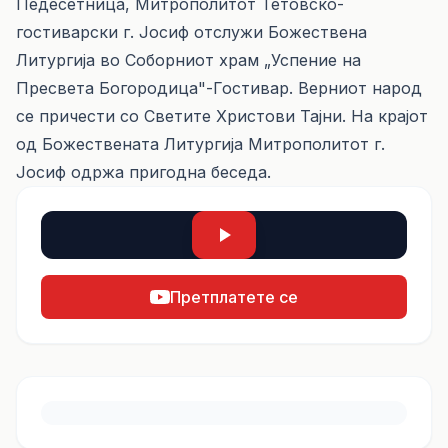
Педесетница, Mитрополитот Тетовско-
гостиварски г. Јосиф отслужи Божествена
Литургија во Соборниот храм „Успение на
Пресвета Богородица"-Гостивар. Верниот народ
се причести со Светите Христови Тајни. На крајот
од Божествената Литургија Митрополитот г.
Јосиф одржа пригодна беседа.
Претплатете се