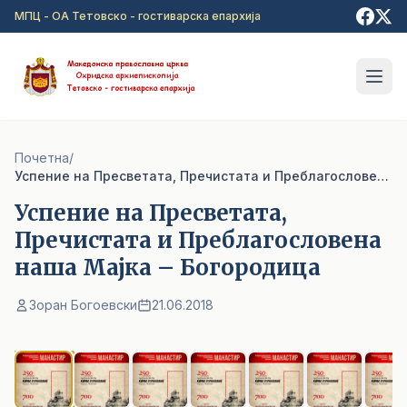
Прејди на главна содржина
МПЦ - ОА Тетовско - гостиварска епархија
Почетна
/
Успение на Пресветата, Пречистата и Преблагословена наша Мајка – Богородица
Успение на Пресветата,
Пречистата и Преблагословена
наша Мајка – Богородица
Зоран Богоевски
21.06.2018
1
/ 11