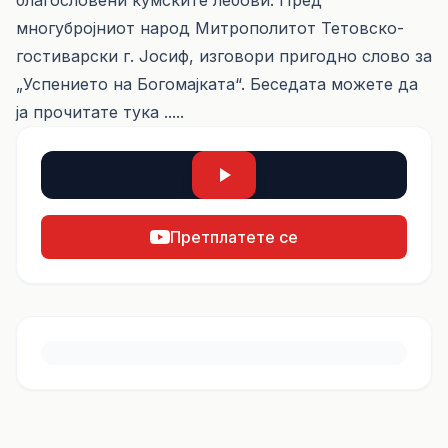
благословени кумските лебови. Пред
многубројниот народ Митрополитот Тетовско-
гостиварски г. Јосиф, изговори пригодно слово за
„Успението на Богомајката“. Беседата можете да
ја прочитате
тука .....
Претплатете се