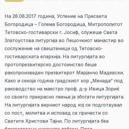
На 28.08.2017 година, Успение на Пресвета
Богородица – Голема Богородица, Митрополитот
Тетовско-гостиварски г. Јосиф, служеше Света
Златоустова литургија во Лешочкиот манастир во
сослужение на свештеници од Тетовско-
гостиварската епархија. На литургијата во
протопрезвитерско достоинство беше
ракопроизведен презвитерот Марјанчо Мадевски.
Како и секоја година градскиот хор „Менада“ под
раководство на маестро проф. д-р Ивица Зориќ
со своето прекрасно пеење ја збогати литургијата.
На литургијата верниот народ кој се подготвувал
со пост, молитва и исповед се причести со
Светите Христови Тајни. По литургијата беа