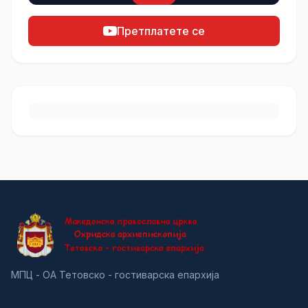
Претплатете се
МПЦ - ОА Тетовско - гостиварска епархија