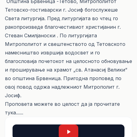
Општина Брвеница -Тетово, Митрополитот
Тетовско-гостиварски г. Јосиф богослужеше
Света литургија. Пред литургијата во чтец го
ракопроизведе благочестивиот христијанин г.
Стеван Смилјаноски . По литургијата
Митрополитот и свештенството од Тетовското
намесништво извршија водосвет и го
благословија почетокот на целосното обновување
и проширување на храмот „св. Атанасиј Велики“
во општина Брвеница. Пригодна проповед по
овој повод одржа надлежниот Mитрополит г.
Јосиф.
Проповета можете во целост да ја прочитате
тука......