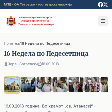
Прејди на главна содржина
МПЦ - ОА Тетовско - гостиварска епархија
Почетна
/
16 Недела по Педесетница
16 Недела по Педесетница
Зоран Богоевски
16.09.2018
1
/ 11
16.09.2018 година, Во храмот „св. Атанасиј“ -