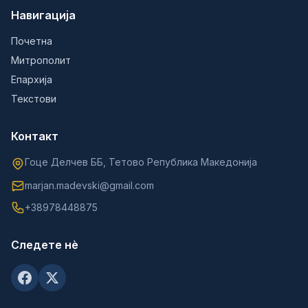
Навигација
Почетна
Митрополит
Епархија
Текстови
Контакт
Гоце Делчев ББ, Тетово Република Македонија
marjan.madevski@gmail.com
+38978448875
Следете нè