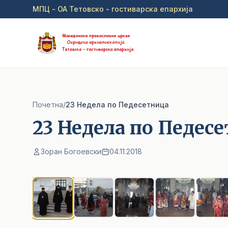
Прејди на главна содржина
МПЦ - ОА Тетовско - гостиварска епархија
Почетна
/
23 Недела по Педесетница
23 Недела по Педес
Зоран Богоевски
04.11.2018