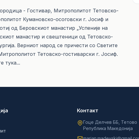
городица - Гостивар, Митрополитот Тетовско-
ополитот Кумановско-осоговски г. Јосиф и
отиј од Беровскиот манастир „Успеније на
рскиот манастир и свештеници од Тетовско-
ургија. Верниот народ се причести со Светите
Митрополитот Тетовско-гостиварски г. Јосиф.
те
тука...
ија
Контакт
Гоце Делчев ББ, Тетово
Република Македонија
лит
marjan.madevski@gmail.c