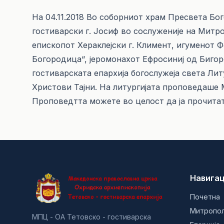
На 04.11.2018 Во соборниот храм Пресвета Бо
гостиварски г. Јосиф во сослуженије на Митр
епископот Хераклејски г. Климент, игуменот Ф
Богородица“, јеромонахот Ефросиниј од Биго
гостиварската епархија богослужеја света Лит
Христови Тајни. На литургијата проповедаше 
Проповедтта можете во целост да ја прочита
Навигац
Почетна
Митропо
МПЦ - ОА Тетовско - гостиварска