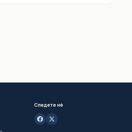
Следете нè
om