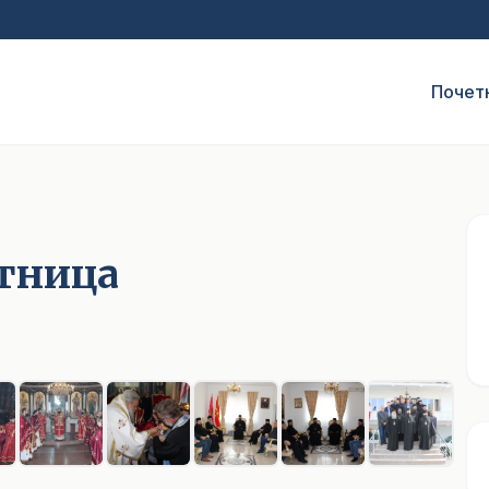
Почет
етница
1
/ 10