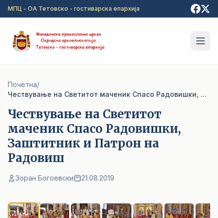
Прејди на главна содржина
МПЦ - ОА Тетовско - гостиварска епархија
Почетна
/
Чествување на Светитот маченик Спасо Радовишки, Заштитник и Патрон на Радовиш
Чествување на Светитот
маченик Спасо Радовишки,
Заштитник и Патрон на
Радовиш
Зоран Богоевски
21.08.2019
1
/ 9