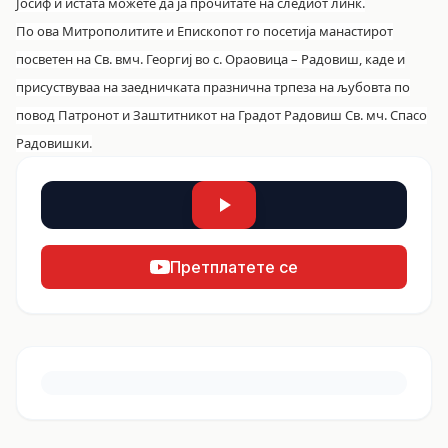
Јосиф и истата можете да ја прочитате на следиот
линк
.
По ова Митрополитите и Епископот го посетија манастирот
посветен на Св. вмч. Георгиј во с. Ораовица – Радовиш, каде и
присуствуваа на заедничката празнична трпеза на љубовта по
повод Патронот и Заштитникот на Градот Радовиш Св. мч. Спасо
Радовишки.
Претплатете се