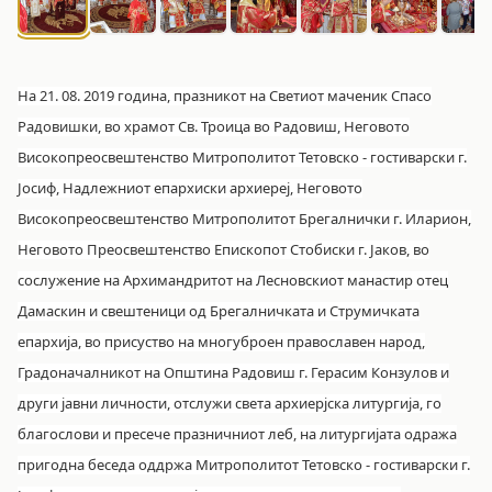
На 21. 08. 2019 година, празникот на Светиот маченик Спасо
Радовишки, во храмот Св. Троица во Радовиш, Неговото
Високопреосвештенство Митрополитот Тетовско - гостиварски г.
Јосиф, Надлежниот епархиски архиереј, Неговото
Високопреосвештенство Митрополитот Брегалнички г. Иларион,
Неговото Преосвештенство Епископот Стобиски г. Јаков, во
сослужение на Архимандритот на Лесновскиот манастир отец
Дамаскин и свештеници од Брегалничката и Струмичката
епархија, во присуство на многуброен православен народ,
Градоначалникот на Општина Радовиш г. Герасим Конзулов и
други јавни личности, отслужи света архиерјска литургија, го
благослови и пресече празничниот леб, на литургијата одража
пригодна беседа оддржа Митрополитот Тетовско - гостиварски г.