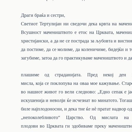
Драги браќа и сестри,
Светиот Тертулијан ни сведочи дека крвта на мачен
Всушност мачеништвото е етос на Црквата, мачени
христијански, а да не се пострада
за
љубовта
и
вистин
да
постиме,
да
се
молиме,
да
коленичиме,
бидејќи
и
т
загубиме, затоа да го практикуваме мачеништвото и да
плашиме од страданијата. Пред некој ден 
мисла,
која
се
поклопува
на
оваа
мое
кажување.
Стар
во
нашиот живот го вели следново: „Едно сепак е ја
искушенија и неволји ќе исчезнат
во
минатото. Тогаш
биле најплодоносни, и дека
тие
ќе
нѐ
пратат
надвор
од
„непоколебливото“ Царство. Од мислата н
плодови
во
Црквата
ги
здобиваме
преку
мачеништво