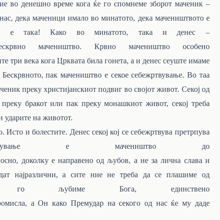
ие во денешно време кога ќе го спомнеме зборот маченик –
 нас, дека маченици имало
во
минатото, дека мачеништвото е
е е така! Како во минатото, така и денес
–
ескрвно
мачеништво.
Крвно
мачеништво
особено
ите
три
века
кога
Црквата
била
гонета, а и денес сеуште имаме
. Бескрвното, пак мачеништво е секое себежртвување. Во таа
аченик преку христијанскиот подвиг во својот живот. Секој од
и преку бракот или пак преку монашкиот живот, секој треба
и ударите на
животот.
 Исто и болестите. Денес секој кој се себежртвува претрпува
жртвување е мачеништво до
осно,
доколку
е
направено
од
љубов,
а не за лична слава и
дат најразлични, а сите ние не треба да се плашиме
од
ки го љубиме Бога, единствено
ромисла,
а
Он
како
Премудар
на
секого
од
нас ќе му даде