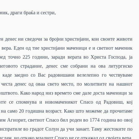
ик, драги браќа и сестри,
ен денес ни сведочи за бројни христијани, кои своите животи
 вера. Еден од тие христијани маченици е и светиот маченик
ед точно 225 години, заради верата во Христа Господа, ја
еговото страдание, денес сме собрани на ова литургиско
, каде заедно со Вас радовишани велелепно
го
чествуваме
 честа денес од оваа свето место, по молитвите на нашиот
иштвото. Како народ низ времето сме дале доста маченици за
иите се спомнува и новомаченикот Спасо
од
Радовиш,
кој
на
само
20
годишна
возраст.
Како
што можеме да прочитаме
им Агиорит, светиот Спасо бил роден
во
1774 година
во
овој
испратиле во градот Солун да
учи
занает. Таму жестоките по
ислам, но откако младиот Спасо не се откажал
од
својата вера,