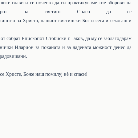
шите
глави
и
се
почесто да ги практикуваме тие зборови на
мерот на светиот Спасо да се
ништво
за
Христа,
нашиот
вистински Бог и сега и секогаш и
јот
собрат
Епископот
Стобиски г. Јаков, да му се заблагодарам
нички Иларион за поканата и за дадената можност денес да
радовишани.
се
Христе,
Боже
наш
помилуј нè и
спаси!