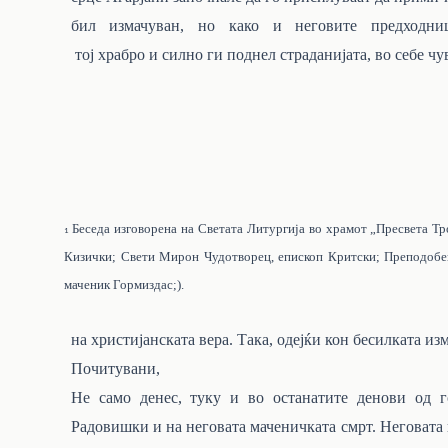
бил измачуван, но како и неговите предходн
тој
храбро
и
силно
ги
поднел
страданијата,
во
себе
чу
Беседа изговорена на Светата Литургија во храмот „Пресвета Тр
1
Кизички; Свети Мирон Чудотворец, епископ Критски; Преподобен
маченик Гормиздас;).
на христијанската вера. Така, одејќи кон бесилката из
Почитувани,
Не само денес, туку и во останатите денови
од
Радовишки и на неговата маченичката смрт. Неговата г