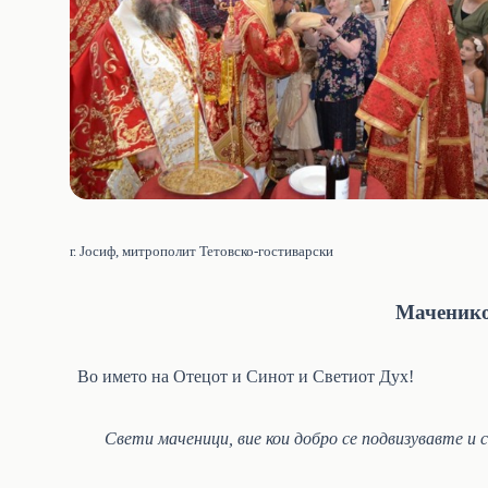
г. Јосиф, митрополит Тетовско-гостиварски
Маченико
Во името на Отецот и Синот и Светиот Дух!
Свети маченици, вие кои добро се подвизувавте и 