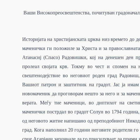
Ваши Високопреосвештенства, почитуван градоначалн
Историјата на христијанската црква низ времето до д
маченички ги положиле за Христа и за православната
Атанасиј (Спасо) Радовишки, кој на денешен ден пр
пролеал својата крв. Токму
во
чест и спомен на н
свештенодејствие во неговиот роден град Радовиш
Вашиот патрон и заштитник на градот. Јас ја имам
новомаченик да проговорам нешто за него и за мачен
верата. Меѓу тие маченици, во диптихот на свет
маченички
пострдал
во
градот
Солун
во
1794
година,
од неговото житие напишано од преподобниот Никод
град. Кога наполнил 20 години неговите родители
го
срце Агарјани започнале да го присилуваат да прими 