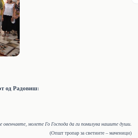
т од Радовиш
1
се овенчавте, молете Го Господа да ги помилува нашите души.
(Општ тропар за светиите – маченици)