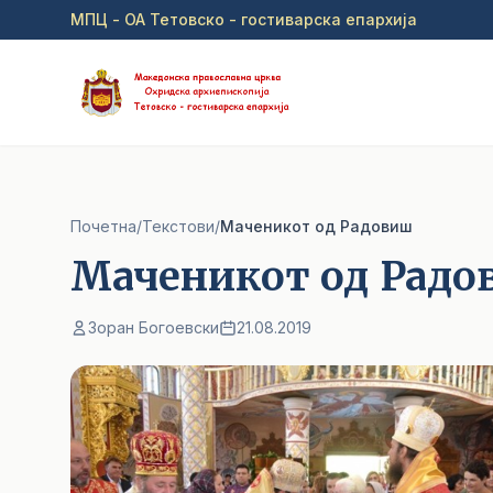
Прејди на главна содржина
МПЦ - ОА Тетовско - гостиварска епархија
Почетна
/
Текстови
/
Маченикот од Радовиш
Маченикот од Рад
Зоран Богоевски
21.08.2019