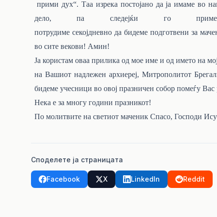
прими
дух“.
Таа
изрека
постојано
да
ја
имаме
во
на
дело, па следејќи го при
потрудиме
секојдневно
да
бидеме
подготвени
за
маче
во сите векови!
Амин!
Ја
користам
оваа
прилика
од
мое
име
и
од
името
на
мо
на Вашиот надлежен архиереј, Митрополитот Брегал
бидеме учесници во
овој
празничен собор помеѓу Вас
Нека е за многу години празникот!
По
молитвите
на
светиот
маченик
Спасо,
Господи
Ису
Споделете ја страницата
Facebook
X
LinkedIn
Reddit