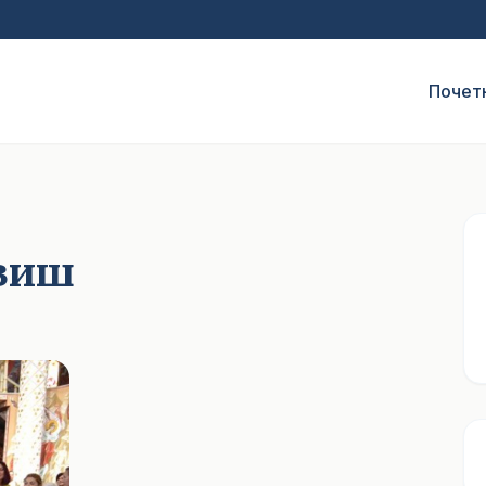
Почет
овиш