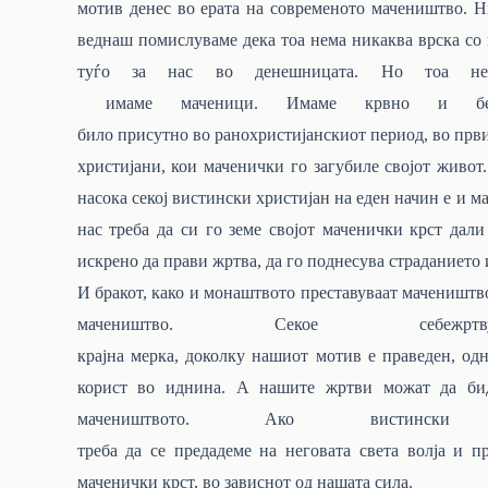
мотив денес во ерата на современото мачеништво. Н
веднаш помислуваме дека тоа нема никаква врска со
туѓо за нас во денешницата. Но тоа н
имаме
маченици.
Имаме
крвно
и
б
било
присутно
во
ранохристијанскиот
период,
во
прв
христијани,
кои
маченички го загубиле својот живот
насока секој вистински христијан на еден начин е и м
нас треба да си го земе својот маченички крст дал
искрено да прави жртва, да
го
поднесува страданието 
И бракот, како и монаштвото преставуваат мачеништво.
мачеништво. Секое себе
крајна
мерка,
доколку
нашиот
мотив
е
праведен,
одн
корист во иднина. А нашите жртви
можат
да би
мачеништвото. Ако вистинс
треба
да
се
предадеме
на
неговата
света
волја
и
п
маченички крст,
во
зависнот од нашата
сила.