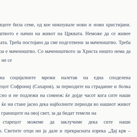
иците била семе, од кое никнувале нови и нови христијани.
штвото е начин на живот на Црквата. Неможе да се живее
ата.
Треба
постојано
да
сме
подготвени
за
мачеништво.
Треба
оа
е
мачеништво.
Со
мачеништвото
за Христа ништо нема да
 не
се
на социјалните мрежи налетав на една споделена
ецот
Софрониј
(Сахаров),
за
периодите на страдание и болка
сно и не подлежи на сомнеж: ќе дојде часот кога сите наши
 ќе ни стане јасно дека најболните периоди во нашиот живот
границите
на
овој
свет,
за
да
бидат
темели
на
а старецот можеме да заклучиме дека сите наши
.
Светите
отци
ни
ја
дале
и
прекрасната изрека
„Дај
крв
–