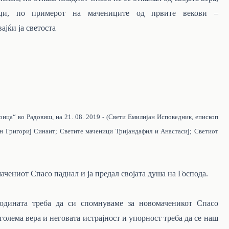
ици, по примерот на мачениците
од
првите
векови
–
вајќи
ја
светоста
оица“ во Радовиш, на 21. 08. 2019 - (Свети Емилијан Исповедник, епископ
 Григориј Синаит; Светите маченици Тријандафил и Анастасиј; Светиот
мачениот Спасо паднал и ја предал својата душа на Господа.
годината треба да си спомнуваме за новомаченикот Спасо
олема вера и неговата истрајност и упорност треба да се наш