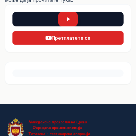
може да ја прочитате
тука..
Претплатете се