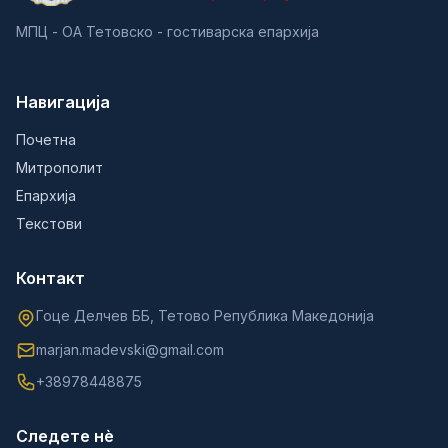
МПЦ - ОА Тетовско - гостиварска епархија
Навигација
Почетна
Митрополит
Епархија
Текстови
Контакт
Гоце Делчев ББ, Тетово Република Македонија
marjan.madevski@gmail.com
+38978448875
Следете нè