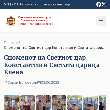
Прејди на главна содржина
МПЦ - ОА Тетовско - гостиварска епархија
Почетна
/
Cпоменот на Светиот цар Константин и Светата царица Елена
Cпоменот на Светиот цар
Константин и Светата царица
Елена
Зоран Богоевски
03.06.2022
1
/ 10