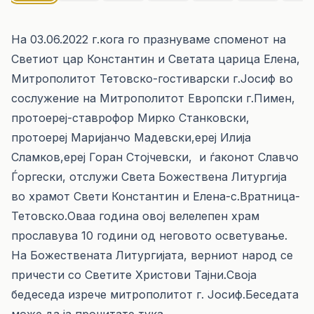
На 03.06.2022 г.кога го празнуваме споменот на
Светиот цар Константин и Светата царица Елена,
Митрополитот Тетовско-гостиварски г.Јосиф во
сослужение на Митрополитот Европски г.Пимен,
протоереј-ставрофор Мирко Станковски,
протоереј Маријанчо Мадевски,ереј Илија
Сламков,ереј Горан Стојчевски, и ѓаконот Славчо
Ѓоргески, отслужи Света Божествена Литургија
во храмот Свети Константин и Елена-с.Вратница-
Тетовско.Оваа година овој велелепен храм
прославува 10 години од неговото осветување.
На Божествената Литургијата, верниот народ се
причести со Светите Христови Тајни.Своја
бедеседа изрече митрополитот г. Јосиф.Беседата