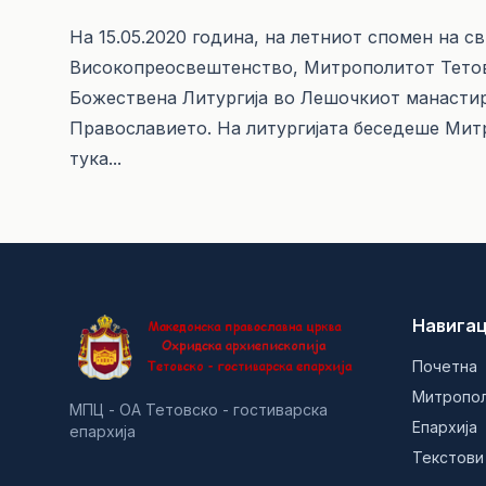
На 15.05.2020 година, на летниот спомен на св
Високопреосвештенство, Митрополитот Тетов
Божествена Литургија во Лешочкиот манастир
Православието. На литургијата беседеше Митр
тука
...
Навигац
Почетна
Митропо
МПЦ - ОА Тетовско - гостиварска
Епархија
епархија
Текстови