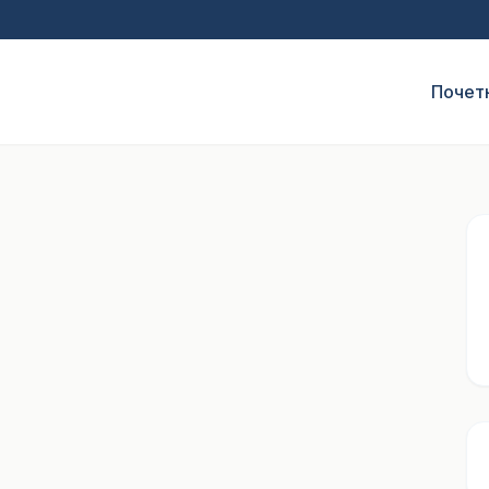
Почет
и
1
/ 4