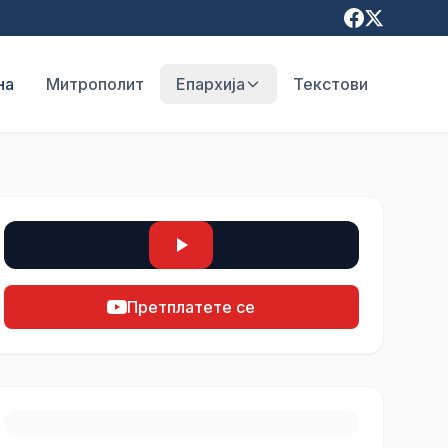
на
Митрополит
Епархија
Текстови
Претплатете се