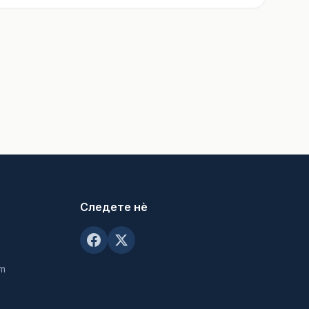
Следете нè
om