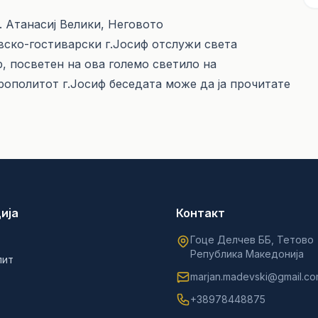
. Атанасиј Велики, Неговото
ско-гостиварски г.Јосиф отслужи света
, посветен на ова големо светило на
ополитот г.Јосиф беседата може да ја прочитате
ија
Контакт
Гоце Делчев ББ, Тетово
Република Македонија
лит
marjan.madevski@gmail.c
+38978448875