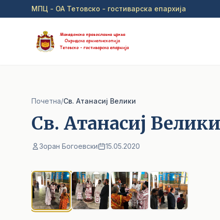
Прејди на главна содржина
МПЦ - ОА Тетовско - гостиварска епархија
Почетна
/
Cв. Атанасиј Велики
Cв. Атанасиј Велик
Зоран Богоевски
15.05.2020