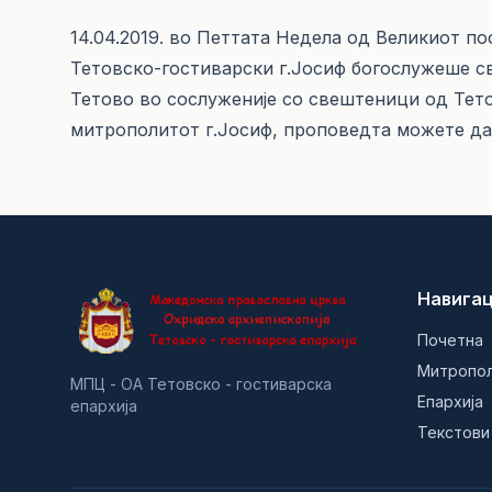
14.04.2019. во Петтата Недела од Великиот п
Тетовско-гостиварски г.Јосиф богослужеше св
Тетово во сослуженије со свештеници од Тет
митрополитот г.Јосиф, проповедта можете да
Навигац
Почетна
Митропо
МПЦ - ОА Тетовско - гостиварска
Епархија
епархија
Текстови