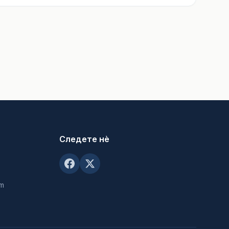
Следете нè
om