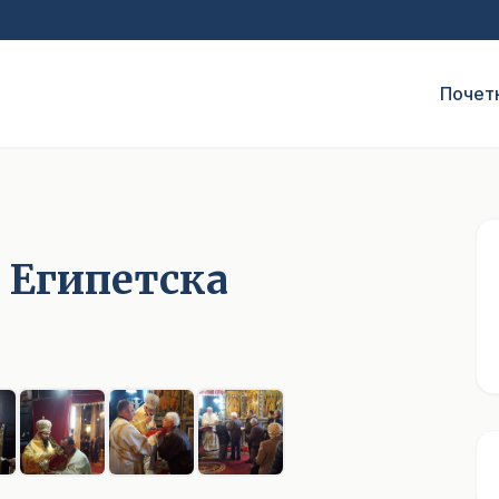
Почет
а Египетска
1
/ 8