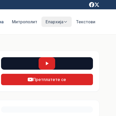
на
Митрополит
Епархија
Текстови
Претплатете се