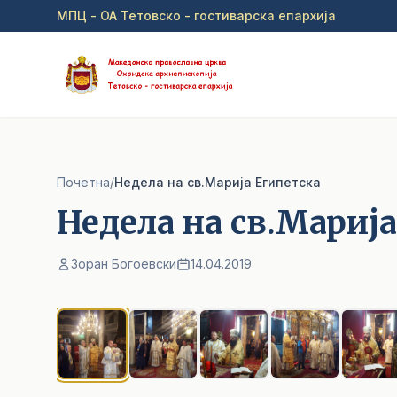
Прејди на главна содржина
МПЦ - ОА Тетовско - гостиварска епархија
Почетна
/
Недела на св.Марија Египетска
Недела на св.Мариј
Зоран Богоевски
14.04.2019