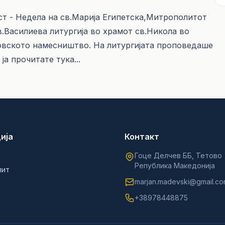
ост - Недела на св.Марија Египетска,Митрополитот
.Василиева литургија во храмот св.Никола во
овското намесништво. На литургијата проповедаше
 ја прочитате
тука...
ија
Контакт
Гоце Делчев ББ, Тетово
Република Македонија
лит
marjan.madevski@gmail.c
+38978448875