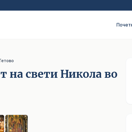
Почет
Тетово
 на свети Никола во
1
/ 6