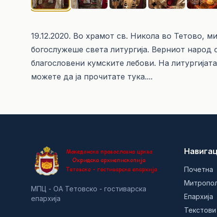
19.12.2020. Во храмот св. Никола во Тетово, 
богослужеше света литургија. Верниот народ с
благословени кумските лебови. На литургијат
можете да ја прочитате
тука....
Навигац
Почетна
Митропо
МПЦ - ОА Тетовско - гостиварска
Епархија
епархија
Текстови