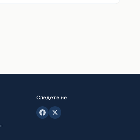
Следете нè
om