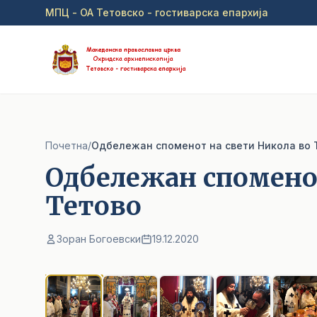
Прејди на главна содржина
МПЦ - ОА Тетовско - гостиварска епархија
Почетна
/
Одбележан споменот на свети Никола во 
Одбележан споменот
Тетово
Зоран Богоевски
19.12.2020