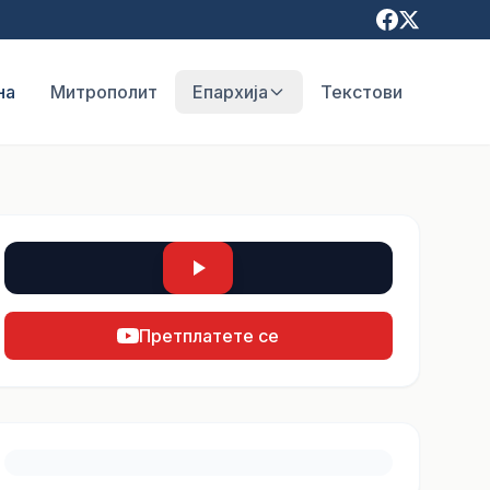
на
Митрополит
Епархија
Текстови
Претплатете се