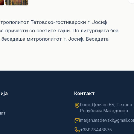
митрополитот Тетовско-гостиварски г. Јосиф
е причести со светите тајни. По литургијата беа
а беседеше митрополитот г. Јосиф. Беседата
ија
Контакт
Гоце Делчев ББ, Тетово
Република Македонија
лит
marjan.madevski@gmail.c
+38978448875