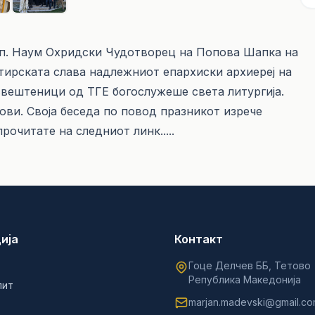
еп. Наум Охридски Чудотворец на Попова Шапка на
стирската слава надлежниот епархиски архиереј на
 свештеници од ТГЕ богослужеше света литургија.
ови. Своја беседа по повод празникот изрече
 прочитате на следниот
линк.....
ија
Контакт
Гоце Делчев ББ, Тетово
Република Македонија
лит
marjan.madevski@gmail.c