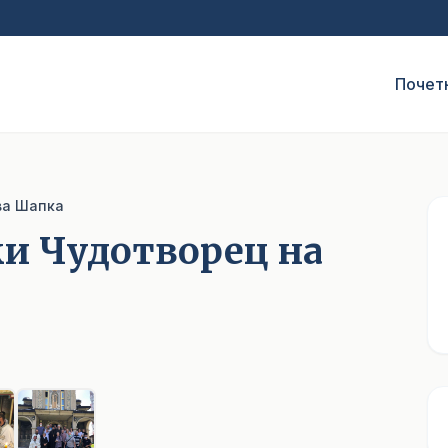
Почет
ва Шапка
ки Чудотворец на
1
/ 6