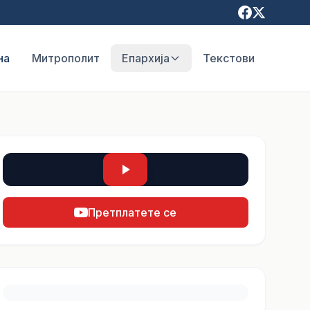
на
Митрополит
Епархија
Текстови
Претплатете се