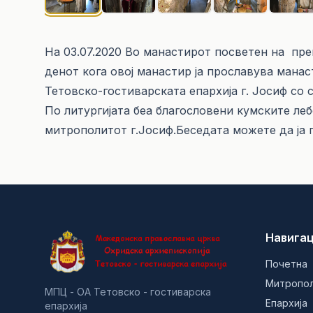
На 03.07.2020 Во манастирот посветен на пр
денот кога овој манастир ја прославува мана
Тетовско-гостиварската епархија г. Јосиф со
По литургијата беа благословени кумските леб
митрополитот г.Јосиф.Беседата можете да ја
Навигац
Почетна
Митропо
МПЦ - ОА Тетовско - гостиварска
Епархија
епархија