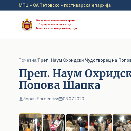
Прејди на главна содржина
МПЦ - ОА Тетовско - гостиварска епархија
Почетна
/
Преп. Наум Охридски Чудотворец на Попо
Преп. Наум Охридс
Попова Шапка
Зоран Богоевски
03.07.2020