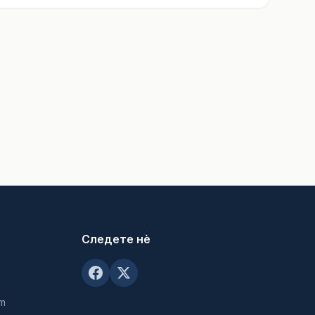
Следете нè
om