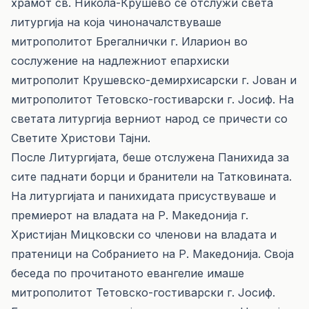
храмот св. Никола-Крушево се отслужи света
литургија на која чиноначалствуваше
митрополитот Брегалнички г. Иларион во
сослужение на надлежниот епархиски
митрополит Крушевско-демирхисарски г. Јован и
митрополитот Тетовско-гостиварски г. Јосиф. На
светата литургија верниот народ се причести со
Светите Христови Тајни.
После Литургијата, беше отслужена Панихида за
сите паднати борци и бранители на Татковината.
На литургијата и панихидата присуствуваше и
премиерот на владата на Р. Македонија г.
Христијан Мицковски со членови на владата и
пратеници на Собранието на Р. Македонија. Своја
беседа по прочитаното евангелие имаше
митрополитот Тетовско-гостиварски г. Јосиф.