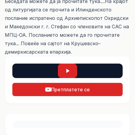
Беседата можете да ја прочитате
тука....
На крајот
од литургијата се прочита и Илинденското
послание испратено од Архиепископот Охридски
и Македонски г. г. Стефан со членовите на САС на
МПЦ-ОА. Посланието можете да го прочитате
тука
... Повеќе на сајтот на Крушевско-
демирхисарската епархија.
Претплатете се