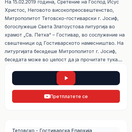
На 15.02.2019 година, Сретение на Господ Исус
Христос, Неговото високопреосвештенство,
Митрополитот Тетовско-гостиварски г. Јосиф,
богослужеше Света Златоустова литургија во
храмот „Св. Петка“ – Гостивар, во сослужение на
свештеници од Гостиварското намесништво. На
литургијата беседеше Митрополитот г. Јосиф,
беседата може во целост да ја прочитате
тука....
Претплатете се
Тетовско - Гостиварска Епархија