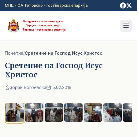
Прејди на главна содржина
МПЦ - ОА Тетовско - гостиварска епархија
Почетна
/
Сретение на Господ Исус Христос
Сретение на Господ Исус
Христос
Зоран Богоевски
15.02.2019
1
/ 7