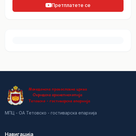
Претплатете се
МПЦ - ОА Тетовско - гостиварска епархија
Навигација