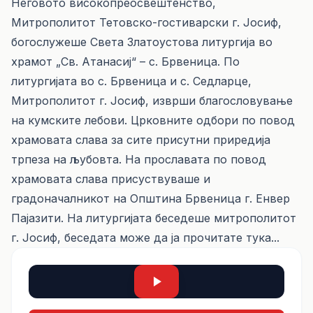
Неговото високопреосвештенство,
Митрополитот Тетовско-гостиварски г. Јосиф,
богослужеше Света Златоустова литургија во
храмот „Св. Атанасиј“ – с. Брвеница. По
литургијата во с. Брвеница и с. Седларце,
Митрополитот г. Јосиф, изврши благословување
на кумските лебови. Црковните одбори по повод
храмовата слава за сите присутни приредија
трпеза на љубовта. На прославата по повод
храмовата слава присуствуваше и
градоначалникот на Општина Брвеница г. Енвер
Пајазити. На литургијата беседеше митрополитот
г. Јосиф, беседата може да ја прочитате
тука...