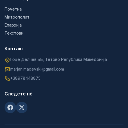
Почетна
Митрополит
Епархија
Текстови
Контакт
Гоце Делчев ББ, Тетово Република Македонија
marjan.madevski@gmail.com
+38978448875
Следете нè