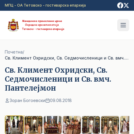
Прејди на главна содржина
МПЦ - ОА Тетовско - гостиварска епархија
Почетна
/
Св. Климент Охридски, Св. Седмочисленици и Св. вмч. Пантелејмон
Св. Климент Охридски, Св.
Седмочисленици и Св. вмч.
Пантелејмон
Зоран Богоевски
09.08.2018
1
/ 9