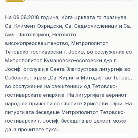
На 09.08.2018 година, Kога црквата го празнува
Св. Климент Охридски, Св. Седмочисленици и Св.
вмч. Пантелејмон, Неговото
високопреосвештенство, Митрополитот
Тетовско-гостиварски г. Јосиф, во сослужение со
Митрополитот Кумановско-осоговски д-р г.
Јосиф, отслужија Света Златоустова литургија во
Соборниот храм „Св. Кирил и Методиј“ во Тетово,
во сослужение на свештеници од Тетовско-
гостиварската епархија. На литургијата верниот
народ се причести со Светите Христови Тајни. На
литургијата беседеше Митрополитот Тетовско-
гостиварски г. Јосиф, беседата во целост може
да ја прочитате
тука....