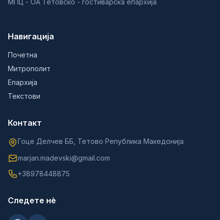
МПЦ - ОА Тетовско - гостиварска епархија
Навигација
Почетна
Митрополит
Епархија
Текстови
Контакт
Гоце Делчев ББ, Тетово Република Македонија
marjan.madevski@gmail.com
+38978448875
Следете нè