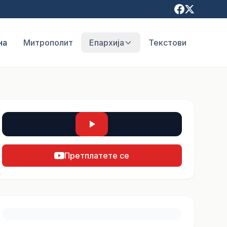
на
Митрополит
Епархија
Текстови
Претплатете се