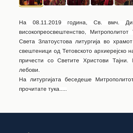
На 08.11.2019 година, Св. вмч. Ди
високопреосвештенство, Митрополитот
Света Златоустова литургија во храмот
свештеници од Тетовското архиерејско н
причести со Светите Христови Тајни. 
лебови.
На литургијата беседеше Митрополитот
прочитате
тука.....