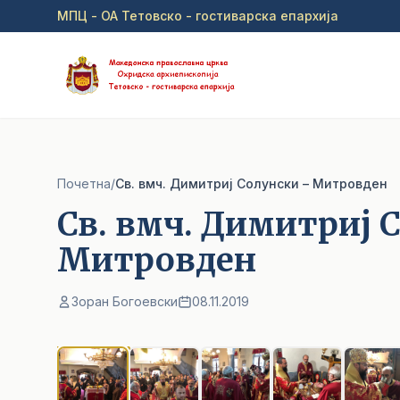
Прејди на главна содржина
МПЦ - ОА Тетовско - гостиварска епархија
Почетна
/
Св. вмч. Димитриј Солунски – Митровден
Св. вмч. Димитриј 
Митровден
Зоран Богоевски
08.11.2019