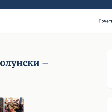
Почет
Солунски –
1
/ 6