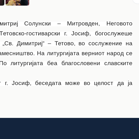
митриј Солунски – Митровден, Неговото
T
етовско-гостиварски г. Јосиф, богослужеше
 „Св. Димитриј“ – Тетово, во сослужение на
амесништво. На литургијата верниот народ се
По литургијата беа благословени славските
 г. Јосиф, беседата може во целост да ја