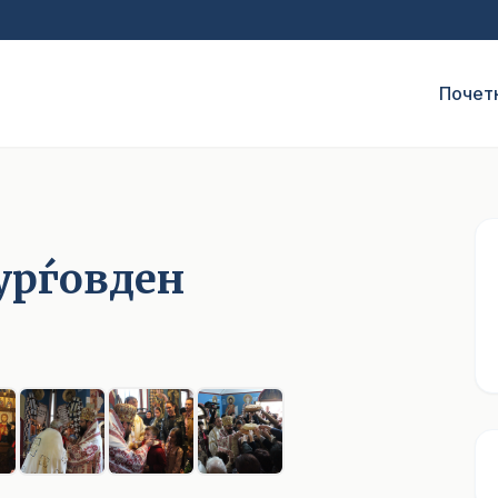
Почет
Ѓурѓовден
1
/ 8