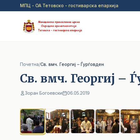
Прејди на главна содржина
МПЦ - ОА Тетовско - гостиварска епархија
Почетна
/
Св. вмч. Георгиј – Ѓурѓовден
Св. вмч. Георгиј – 
Зоран Богоевски
06.05.2019