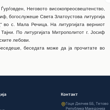
– Ѓурѓовден, Неговото високопреосвештенство,
сиф, богослужеше Света Златоустова литургија
“ во с. Мала Речица. На литургијата верниот
Тајни. По литургијата Митрополитот г. Јосиф
ските лебови.
беседеше, беседата може да ја прочитате во
ија
Контакт
Гоце Делчев ББ, Тетово
Република Македонија