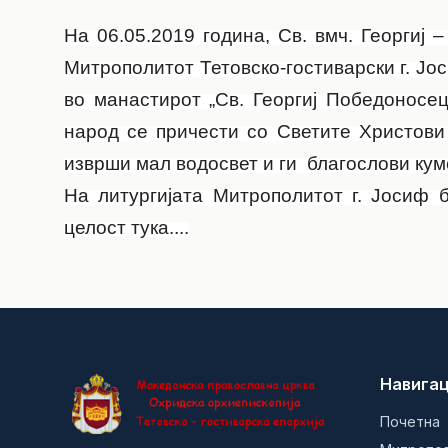
На 06.05.2019 година, Св. вмч. Георгиј 
Митрополитот Тетовско-гостиварски г. Јо
во манастирот „Св. Георгиј Победоносец
народ се причести со Светите Христови 
изврши мал водосвет и ги благослови кум
На литургијата Митрополитот г. Јосиф 
целост
тука....
Навигац
Почетна