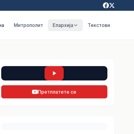
на
Митрополит
Епархија
Текстови
Претплатете се