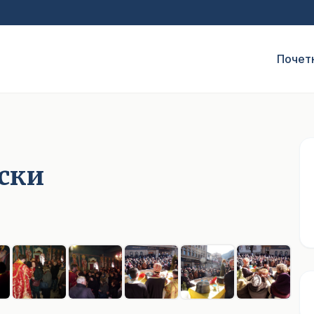
Почет
ски
1
/ 10