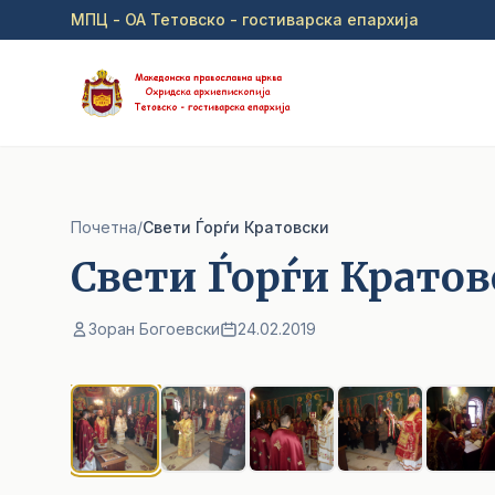
Прејди на главна содржина
МПЦ - ОА Тетовско - гостиварска епархија
Почетна
/
Свети Ѓорѓи Кратовски
Свети Ѓорѓи Кратов
Зоран Богоевски
24.02.2019