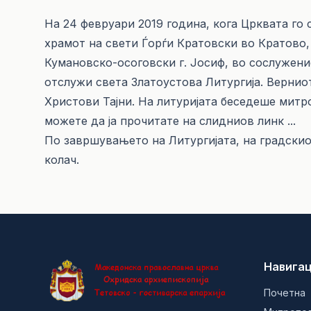
На 24 февруари 2019 година, кога Црквата го 
храмот на свети Ѓорѓи Кратовски во Кратов
Кумановско-осоговски г. Јосиф, во сослужени
отслужи света Златоустова Литургија. Вернио
Христови Тајни. На литуријата беседеше митр
можете да ја прочитате на слидниов
линк ...
По завршувањето на Литургијата, на градски
колач.
Навигац
Почетна