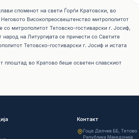
слави споменот на свети Ѓорѓи Кратовски, во
о, Неговото Високопреосвештенство митрополитот
е со митрополитот Тетовско-гостиварски г. Јосиф,
т народ на Литургијата се причести со Светите
ополитот Тетовско-гостиварски г. Јосиф и истата
от плоштад во Кратово беше осветен славскиот
ија
Контакт
Гоце Делчев ББ, Тетово
Република Македонија