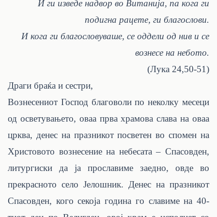
И ги изведе надвор во Витанија, па кога ги
подигна рацете, ги благослови.
И кога ги благословуваше, се оддели од нив и се
вознесе на небото.
(Лука 24,50-51)
Драги браќа и сестри,
Вознесениот Господ благоволи по неколку месеци
од осветувањето, оваа прва храмова слава на оваа
црква, денес на празникот посветен во спомен на
Христовото вознесение на небесата – Спасовден,
литургиски да ја прославиме заедно, овде во
прекрасното село Јелошник. Денес
на празникот
Спасовден, кого секоја година го славиме на 40-