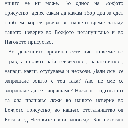
ништо не ни може. Во однос на Божјото
присуство, денес сакам да кажам збор два за еден
проблем кој се јавува во нашето време заради
нашето неверие во Божјото ненапуштање и во
Неговото присуство.
Во денешните времиња сите ние живееме во
страв, а стравот раѓа неизвесност, параноичност,
напади, кавги, отуѓувања и нервози. Дали сме се
запрашале зошто е тоа така? Ако не сме се
запрашале да се запрашаме? Нажалост одговорот
на ова прашање лежи во нашето неверие во
Божјото присуство, во нашето отстапништво од
Бога и од Неговите свети заповеди. Бог никогаш