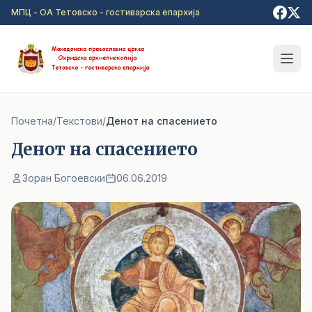
Прејди на главна содржина
МПЦ - ОА Тетовско - гостиварска епархија
Почетна
/
Текстови
/
Денот на спасението
Денот на спасението
Зоран Богоевски
06.06.2019