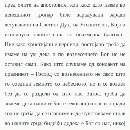
пред очите на апостолите, кои како што пееме во
денешниот тропар биле зарадувани заради
ветувањето на Светиот Дух, на Утешителот, Кој ги
исполнува нашите срца со неизмерна благодат.
Ние како христијани и верници, постојано треба да
имаме на ум дека и по вознесението Бог не не
оставил сами. Како што слушаме од кондакот на
празникот – Господ со вознесението не само што
го соедини земното со небесното, но и се вознел
без да се раздели од сите нас. Затоа, треба да
знаеме дека нашиот Бог е секогаш со нас и поради
тоа не треба да се плашиме и да чувствуваме страв
во нашите срца, бидејќи додека е Бог со нас, никој