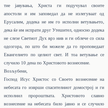
тие јавувања, Христа ги подучувал своите
апостоли и им заповедал да не излегуваат од
Ерусалим, додека не им го исполни ветувањето,
дека ќе им испрати друг Утешител, односно додека
не слезе Светиот Дух врз нив и ги облече со сила
одозгора, по што би можеле да го проповедаат
Евангелието по целиот свет. И тоа ветување се
случило 10 дена по Христовото вознесение.
Возљубени,
Господ Исус Христос со Своето вознесение на
небесата го изврши спасителниот домострој и ги
исполнил пророштвата. Христовото славно
вознесение на небесата било јавно и се случило