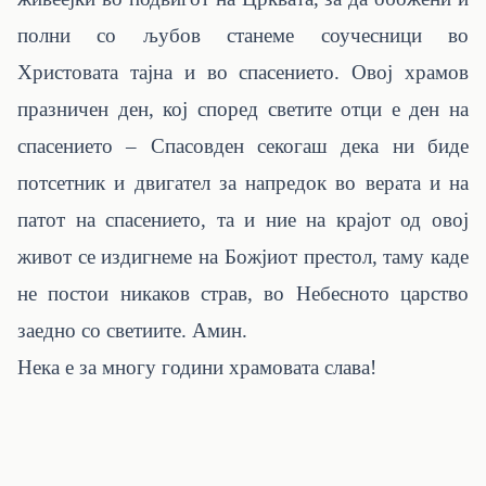
полни со љубов станеме соучесници во
Христовата тајна и во спасението. Овој храмов
празничен ден, кој според светите отци е ден на
спасението – Спасовден секогаш дека ни биде
потсетник и двигател за напредок во верата и на
патот на спасението, та и ние на крајот од овој
живот се издигнеме на Божјиот престол, таму каде
не постои никаков страв, во Небесното царство
заедно со светиите. Амин.
Нека е за многу години храмовата слава!