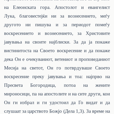
на Елеонската гора. Апостолот
и евангелист
Лука
,
благовестејќи ни за вознесението, меѓу
другото ни пишува и за периодот помеѓу
воскресението и вознесението, за Христовите
јавувања на своите најблиски. За да ја покаже
вистинитоста на Своето воскресение и да покаже
дека Он е очекуваниот, ветениот и проповеданиот
Месија на светот, Он го потврдуваше Своето
воскресение преку јавувања и тоа: најпрво на
Пресвета Богородица, потоа на жените
мироносици, па на апостолите и на сите други, кои
Он ги избрал и ги удостоил да Го видат и да
слушаат за царството Божјо (Дела 1,3). За време на