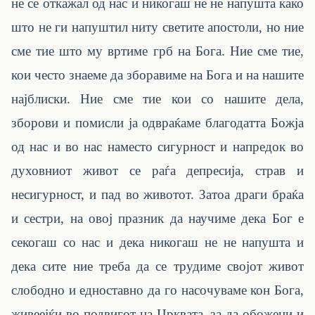
не се откажал од нас и никогаш не не напушта како
што не ги напуштил ниту светите апостоли, но ние
сме тие што му вртиме грб на Бога. Ние сме тие,
кои често знаеме да зборавиме на Бога и на нашите
најблиски. Ние сме тие кои со нашите дела,
зборови и помисли ја одвраќаме благодатта Божја
од нас и во нас наместо сигурност и напредок во
духовниот живот се раѓа депресија, страв и
несигурност, и пад во животот. Затоа драги браќа
и сестри, на овој празник да научиме дека Бог е
секогаш со нас и дека никогаш не не напушта и
дека сите ние треба да се трудиме својот живот
слободно и едноставно да го насочуваме кон Бога,
живеејќи во подвигот на Црквата, за да обожени и