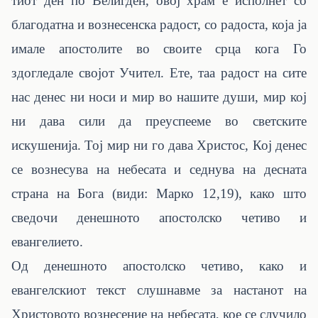
тиот ден по Велигден, овој храм е исполнет со
благодатна и вознесенска радост, со радоста, која ја
имале апостолите во своите срца кога Го
здогледале својот Учител. Ете, таа радост на сите
нас денес ни носи и мир во нашите души, мир кој
ни дава сили да преуспееме во светските
искушенија. Тој мир ни го дава Христос, Кој денес
се вознесува на небесата и седнува на десната
страна на Бога (види: Марко 12,19), како што
сведочи денешното апостолско четиво и
евангелието.
Од денешното апостолско четиво, како и
евангелскиот текст слушнавме за настанот на
Христовото вознесение на небесата, кое се случило