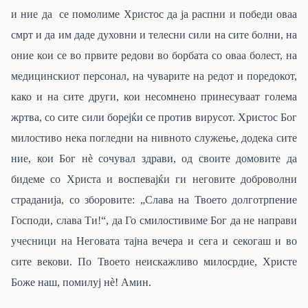
и ние да се помолиме Христос да ја распни и победи оваа
смрт и да им даде духовни и телесни сили на сите болни, на
оние кои се во првите редови во борбата со оваа болест, на
медицинскиот персонал, на чуварите на редот и поредокот,
како и на сите други, кои несомнено принесуваат голема
жртва, со сите сили борејќи се против вирусот. Христос Бог
милостиво нека погледни на нивното служење, додека сите
ние, кои Бог нѐ сочувал здрави, од своите домовите да
бидеме со Христа и воспевајќи ги неговите доброволни
страданија, со зборовите: „Слава на Твоето долготрпение
Господи, слава Ти!“, да Го смилостивиме Бог да не направи
учесници на Неговата тајна вечера и сега и секогаш и во
сите векови. По Твоето неискажливо милосрдие, Христе
Боже наш, помилуј нѐ! Амин.