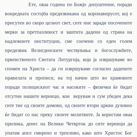
Ете, оваа година по Божјо допуштение, поради
вонредната состојба предизвикана од коронавирусот, кој е
присутен во скоро целиот свет, сите ние заради посочените
мерки за претпазливост и заштита дадени од страна на
надлежните институции, сме соочени со еден голем
предизвик Велигденските чествувања и богослужбите,
првенственото Светата Литургија, која ја извршуваме во
спомен на Христа – да ги извршуваме согласно дадените
правилата и прописи, на тој начин што во храмовите
поради полицискиот час и насоките – физички ќе бидат
отсутни нашите верници, кои верувам и сум убеден дека
сите тие од своите домови, од своите втори цркви духовно
ќе бидат со нас преку своите молитвите. Ја користам оваа
прилика, денес на Велики Четврток до сите верници да
упатам апел смирено и трпеливо, како што Христос Бог