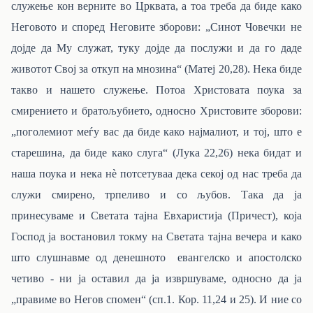
служење кон верните во Црквата, а тоа треба да биде како
Неговото и според Неговите зборови: „Синот Човечки не
дојде да Му служат, туку дојде да послужи и да го даде
животот Свој за откуп на мнозина“ (Матеј 20,28). Нека биде
такво и нашето служење. Потоа Христовата поука за
смирението и братољубието
, односно Христовите зборови:
„
поголемиот меѓу вас да биде како најмалиот, и тој, што е
старешина, да биде како слуга“ (Лука 22,26) нека бидат и
наша поука и нека нѐ потсетуваа дека секој од нас треба да
служи смирено, трпеливо и со љубов. Така да ја
принесуваме и Светата тајна Евхаристија (Причест), која
Господ ја востановил токму на Светата тајна вечера и како
што слушнавме од денешното евангелско и апостолско
четиво - ни ја оставил да ја извршуваме, односно да ја
„правиме во Негов спомен“ (сп.1. Кор. 11,24 и 25). И ние со