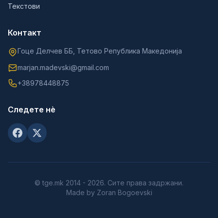
Текстови
Контакт
Гоце Делчев ББ, Тетово Република Македонија
marjan.madevski@gmail.com
+38978448875
Следете нè
© tge.mk 2014 - 2026. Сите права задржани.
Made by Zoran Bogoevski