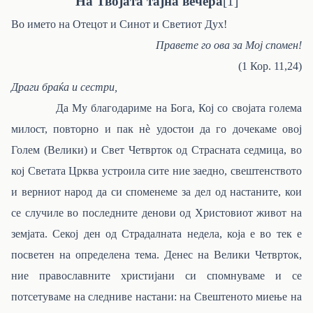
На Твојата тајна вечера
[1]
Во името на Отецот и Синот и Светиот Дух!
Правете го ова за Мој спомен!
(1 Кор. 11,24)
Драги браќа и сестри,
Да Му благодариме на Бога, Кој со својата голема
милост, повторно и пак нѐ удостои да го дочекаме овој
Голем (Велики) и Свет Четврток од Страсната седмица, во
кој Светата Црква устроила сите ние заедно, свештенството
и верниот народ да си споменеме за дел од настаните, кои
се случиле во последните денови од Христовиот живот на
земјата. Секој ден од Страдалната недела, која е во тек е
посветен на определена тема. Денес на Велики Четврток,
ние православните христијани си спомнуваме и се
потсетуваме на следниве настани: на Свештеното миење на