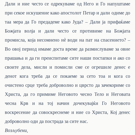
Дали и ние често се одрекуваме од Него и Го напуштаме
при секое искушение како апостолот Петар и дали одиме до
таа мера да Го предадеме како Јуда? – Дали ја прифаќаме
Божјата волја и дали често се противиме на Божјата
промисла, која несомнено нѐ води на пат на спасението? –
Во овој период имаме доста време да размислуваме за овие
прашања и да ги преиспитаме сите наши постапки и ако со
своите дела, мисли и помисли сме се огрешиле денес е
денот кога треба да се покаеме за сето тоа и кога со
очистено срце треба доброволно и цврсто да зачекориме со
Христа, да го примиме Неговото чесно Тело и Неговата
чесна Крв и на тој начин дочекувајќи Го Неговото
воскресение да совоскреснеме и ние со Христа, Кој денес
доброволно оди да пострада за сите нас.
Возљубени,