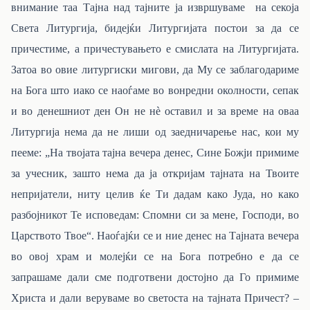
внимание таа Тајна над тајните ја извршуваме на секоја
Света Литургија, бидејќи Литургијата постои за да се
причестиме, а причестувањето е смислата на Литургијата.
Затоа во овие литургиски мигови, да Му се заблагодариме
на Бога што иако се наоѓаме во вонредни околности, сепак
и во денешниот ден Он не нѐ оставил и за време на оваа
Литургија нема да не лиши од заедничарење нас, кои му
пееме: „На твојата тајна вечера денес, Сине Божји примиме
за учесник, зашто нема да ја откријам тајната на Твоите
непријатели, ниту целив ќе Ти дадам како Јуда, но како
разбојникот Те исповедам: Спомни си за мене, Господи, во
Царството Твое“. Наоѓајќи се и ние денес на Тајната вечера
во овој храм и молејќи се на Бога потребно е да се
запрашаме дали сме подготвени достојно да Го примиме
Христа и дали веруваме во светоста на тајната Причест? –