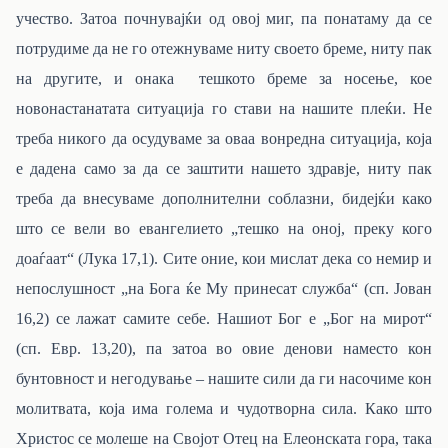
учество. Затоа почнувајќи од овој миг, па понатаму да се
потрудиме да не го отежнуваме ниту своето бреме, ниту пак
на другите, и онака тешкото бреме за носење, кое
новонастанатата ситуација го стави на нашите плеќи. Не
треба никого да осудуваме за оваа вонредна ситуација, која
е дадена само за да се заштити нашето здравје, ниту пак
треба да внесуваме дополнителни соблазни, бидејќи како
што се вели во евангелието „тешко на оној, преку кого
доаѓаат“ (Лука 17,1). Сите оние, кои мислат дека со немир и
непослушност „на Бога ќе Му принесат служба“ (сп. Јован
16,2) се лажат самите себе. Нашиот Бог е „Бог на мирот“
(сп. Евр. 13,20), па затоа во овие денови наместо кон
бунтовност и негодување – нашите сили да ги насочиме кон
молитвата, која има голема и чудотворна сила. Како што
Христос се молеше на Својот Отец на Елеонската гора, така