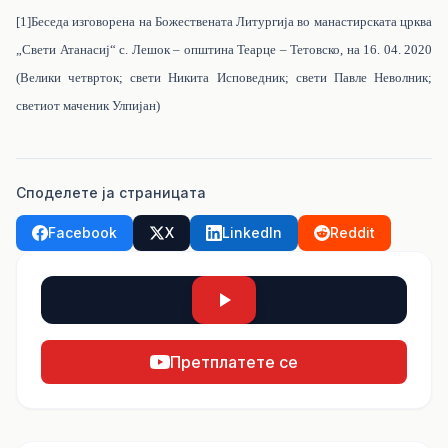
[1]
Беседа изговорена на Божествената Литургија во манастирската црква
„Свети Атанасиј“ с. Лешок – општина Теарце – Тетовско, на 16. 04. 2020
(Велики четврток; свети Никита Исповедник; свети Павле Неволник;
светиот маченик Улпијан)
Споделете ја страницата
Facebook
X
LinkedIn
Reddit
Претплатете се