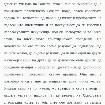
денес се упатува на Голгота, така и тие со смирение да ја
почитуваат првенствено Божјата волја, потоа соборната
одлука на Светиот синод, како и одлуките и препораките на
надлежните институции и со послушност да ги избегнат
непосакуваните искушенија, кои би несвојствени во никој
случај на вистинското христијанското поведение. Ве
замолувам во ова тешко време разумот да надвладее над
нашите желби, да бидеме разумни, да пазиме едни на други
и служејќи едни на други да не дозволиме овие денови да
создаваме немири и раздори во црквата – за да достојно го
одбележиме престојниот светол празник. Она што е
потребно е сите ние да направиме една лична жртва,
бидејќи само на тој начин, жртвувајќи ја својата волја –
нашата жртва и нашиот пат ќе заличат на Христовата
спасителна жртва во која сите сме повикани да земеме