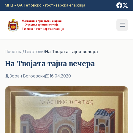
Прејди на главна содржина
МПЦ - ОА Тетовско - гостиварска епархија
Почетна
/
Текстови
/
На Твојата тајна вечера
На Твојата тајна вечера
Зоран Богоевски
16.04.2020