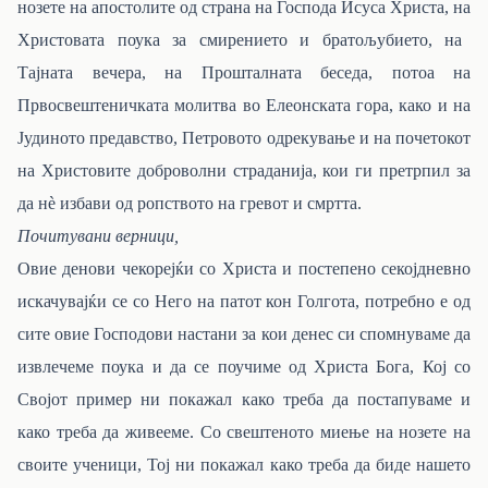
нозете на апостолите од страна на Господа Исуса Христа,
на
Христовата поука за смирението и братољубието, на
Тајната вечера, на Прошталната беседа, потоа на
Првосвештеничката молитва во Елеонската гора, како и на
Јудиното предавство, Петровото одрекување и на почетокот
на Христовите доброволни страданија, кои ги претрпил за
да нѐ избави од ропството на гревот и смртта.
Почитувани верници,
Овие денови чекорејќи со Христа и постепено секојдневно
искачувајќи се со Него на патот кон Голгота, потребно е од
сите овие Господови настани за кои денес си спомнуваме да
извлечеме поука и да се поучиме од Христа Бога, Кој со
Својот пример ни покажал како треба да постапуваме и
како треба да живееме. Со свештеното миење на нозете на
своите ученици, Тој ни покажал како треба да биде нашето