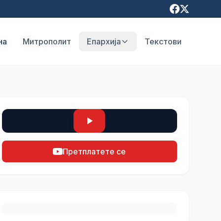
на
Митрополит
Епархија
Текстови
Претплатете се