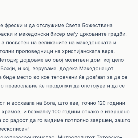
те фрески и да отслужиме Света Божествена
товски и македонски бисер меѓу црковните градби,
 а посветен на великаните на македонската и
толни проповедници на христијанската вера,
етодиј; дојдовме во овој молитвен дом, кој цело
Божји, и кој, веруваме, додека Македонецот
 биде место во кое тетовчани ќе доаѓаат за да се
ото православие ќе продолжи да опстојува и да се
т и восхвала на Бога, што еве, точно 120 години
 храмов, и безмалку 100 години откако е извршено
е со радост да го видиме потполно завршен, зашто
рескописан!
исокопреосвештенство, Митрополитот Тетовско-