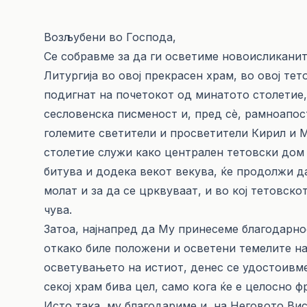
Возљубени во Господа,
Се собравме за да ги осветиме новоисликани
Литургија во овој прекрасен храм, во овој те
подигнат на почетокот од минатото столетие,
сесловенска писменост и, пред сѐ, рамноапос
големите светители и просветители Кирил и М
столетие служи како централен тетовски дом 
битува и додека векот векува, ќе продолжи да
молат и за да се црквуваат, и во кој тетовск
чува.
Затоа, најнапред да Му принесеме благодарнос
откако биле положени и осветени темелите на
осветувањето на истиот, денес се удостоивм
секој храм бива цел, само кога ќе е целосно ф
Исто така, му благодариме и на Неговото В