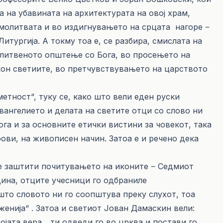
 на убавината на архитектурата на овој храм,
 молитвата и во издигнувањето на срцата нагоре ‒
итургија. А токму тоа е, се разбира, смислата на
олитвеното општење со Бога, во просењето на
он светиите, во претчувствувањето на царството
етност“, туку се, како што вели еден руски
Евангелието и делата на светите отци со слово ни
га и за основните етички вистини за човекот, така
рови, на живописен начин. Затоа е и речено дека
 се заштити почитувањето на иконите ‒ Седмиот
дина, отците учесници го одбраниле
што словото ни го соопштува преку слухот, тоа
енија“ . Затоа и светиот Јован Дамаскин вели:
војата вера... ти одведи го во црква и постави го