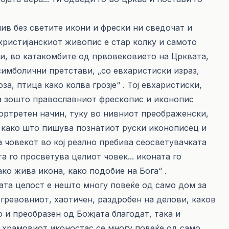
ив без светите икони и фрески ни сведочат и
христијанскиот живопис е стар колку и самото
и, во катакомбите од првовековиетo на Црквата,
симболични претстави, „со евхаристиски израз,
за, птица како колва грозје“ . Toj евхаристиски,
а зошто православниот фрескопис и иконопис
портретен начин, туку во нивниот преображенски,
, како што пишува познатиот руски иконописец и
 човекот во кој реално пребива сеосветувачката
та го просветува целиот човек... иконата го
ако жива икона, како подобие на Бога“ .
ата целост е нешто многу повеќе од само дом за
ј гревовниот, хаотичен, раздробен на делови, каков
о и преобразен од Божјата благодат, така и
 храмовиот иконостас се многу повеќе од само