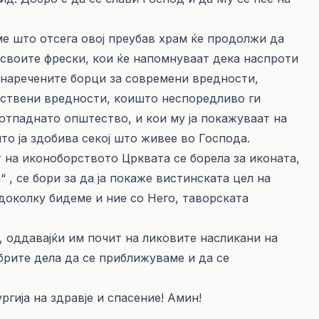
ме што отсега овој преубав храм ќе продолжи да
 своите фрески, кои ќе напомнуваат дека наспроти
анаречените борци за современи вредности,
ествени вредности, коишто неспоредливо ги
отпаднато општество, и кои му ја покажуваат на
то ја здобива секој што живее во Господа.
т на иконоборството Црквата се борела за иконата,
 , се бори за да ја покаже вистинската цел на
 доколку бидеме и ние со Него, таворската
, оддавајќи им почит на ликовите насликани на
обрите дела да се приближуваме и да се
ргија на здравје и спасение! Амин!