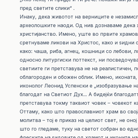
пред светите слики“ .
Инаку, дека животот на верниците е незамисл
археолошките наоди. Од нив дознаваме дека 
христијанство. Имено, уште во првите храмов
сретнуваме ликови на Христос, како и ѕидни 
како: чаша, риба, агнец, кошници со лебови, ло
односно литургиски поттекст, ни посведочув
светиите ги претставува не на реалистичен, 
облагороден и обожен облик. Имено, иконата
иконолог Леонид Успенски е „изобразување на
благодат на Светиот Дух... А бидејќи благодат
претставува токму таквиот човек ‒ човекот к
Оттаму, како што православниот храм во свој
молитва – тој е приказ на целиот свет, не оно
што го гледаме, туку на светот собран во едн
фреските на ѕидовите од храмот и иконите на