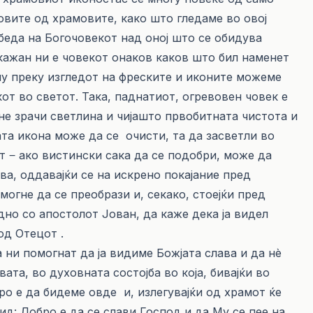
овите од храмовите, како што гледаме во овој
беда на Богочовекот над оној што се обидува
кажан ни е човекот онаков каков што бил наменет
му преку изгледот на фреските и иконите можеме
от во светот. Така, паднатиот, огревовен човек е
 не зрачи светлина и чијашто првобитната чистота и
ата икона може да се очисти, та да засветли во
т ‒ ако вистински сака да се подобри, може да
ва, оддавајќи се на искрено покајание пред
могне да се преобрази и, секако, стоејќи пред
дно со апостолот Јован, да каже дека ја видел
од Отецот .
да ни помогнат да ја видиме Божјата слава и да нѐ
та, во духовната состојба во која, бивајќи во
ро е да бидеме овде и, излегувајќи од храмот ќе
д: Добро е да се слави Господ и да Му се пее на