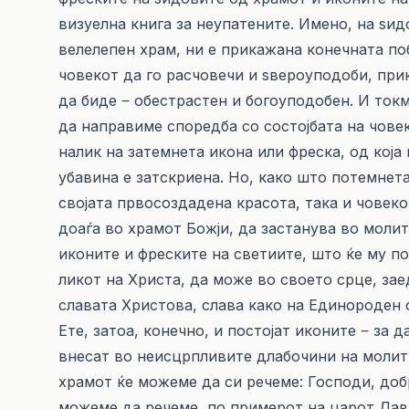
визуелна книга за неупатените. Имено, на ѕид
велелепен храм, ни е прикажана конечната по
човекот да го расчовечи и ѕвероуподоби, при
да биде ‒ обестрастен и богоуподобен. И ток
да направиме споредба со состојбата на човек
налик на затемнета икона или фреска, од која
убавина е затскриена. Но, како што потемнет
својата првосоздадена красота, така и човеко
доаѓа во храмот Божји, да застанува во молит
иконите и фреските на светиите, што ќе му по
ликот на Христа, да може во своето срце, зае
славата Христова, слава како на Единороден 
Ете, затоа, конечно, и постојат иконите ‒ за 
внесат во неисцрпливите длабочини на молитва
храмот ќе можеме да си речеме: Господи, доб
можеме да речеме, по примерот на царот Дави