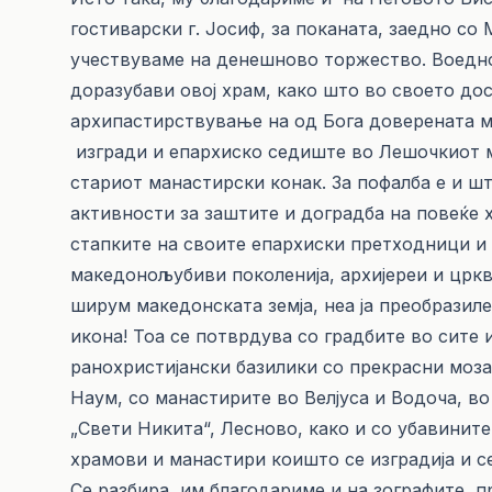
гостиварски г. Јосиф, за поканата, заедно со
учествуваме на денешново торжество. Воедно
доразубави овој храм, како што во своето д
архипастирствување на од Бога доверената му
изгради и епархиско седиште во Лешочкиот м
стариот манастирски конак. За пофалба е и 
активности за заштите и доградба на повеќе 
стапките на своите епархиски претходници и 
македонољубиви поколенија, архијереи и црк
ширум македонската земја, неа ја преобразиле 
икона! Тоа се потврдува со градбите во сите 
ранохристијански базилики со прекрасни моза
Наум, со манастирите во Велјуса и Водоча, в
„Свети Никита“, Лесново, како и со убавините
храмови и манастири коишто се изградија и с
Се разбира, им благодариме и на зографите, 