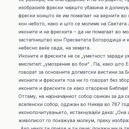
изобразиле фрески чијашто убавина ѝ доликува
фрески коишто ќе им помагаат на верните во
кон небото, како и што се молиме на Светата Л
иконите и на фреските ‒ да ни помагаат во м
застапништво кон Пресветата Богородица и к
небесно веќе овде, на земјата.
Иконите и фреските не се „уметност заради ум
мислител: „умозрение во бои“ . Па, како што 
говорат за основните догматски вистини за Бо
иконите и фреските тоа ни го говорат без збо
иконите и фреските се како отворена Библија!
Оттаму, на најзначајниот собор свикан за да
вселенски собор, одржан во Никеја во 787 го
иконопочитувањето, истакнувајќи дека: „Она 
живописот го покажува молкум, преку изображ
„Ако некој ти пријде и ти рече: покажи ми ја т