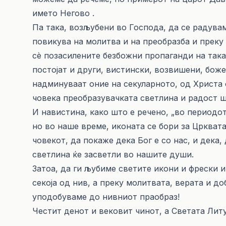
името Негово .
Па така, возљубени во Господа, да се радува
повикува на молитва и на преобразба и преку
сѐ позасилените безбожни пропаганди на так
постојат и други, вистински, возвишени, бож
надминуваат оние на секуларното, од Христа 
човека преобразувачката светлина и радост ш
И навистина, како што е речено, „во периодо
нo во наше време, иконата се бори за Црквата“
човекот, да покаже дека Бог е со нас, и дека,
светлина ќе засветли во нашите души.
Затоа, да ги љубиме светите икони и фрески и
секоја од нив, а преку молитвата, верата и д
уподобуваме до нивниот праобраз!
Честит денот и вековит чинот, а Светата Литу