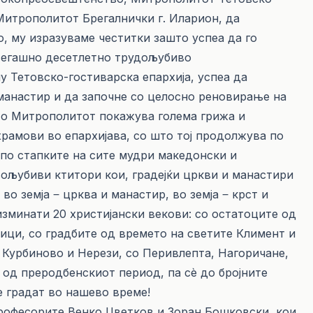
 Митрополитот Брегалнички г. Иларион, да
, му изразуваме честитки зашто успеа да го
осегашно десетлетно трудољубиво
 Тетовско-гостиварска епархија, успеа да
анастир и да започне со целосно реновирање на
што Митрополитот покажува голема грижа и
храмови во епархијава, со што тој продолжува по
по стапките на сите мудри македонски и
вољубиви ктитори кои, градејќи цркви и манастири
во земја ‒ црква и манастир, во земја ‒ крст и
изминати 20 христијански векови: со остатоците од
ици, со градбите од времето на светите Климент и
о Курбиново и Нерези, со Перивлепта, Нагоричане,
 од преродбенскиот период, па сѐ до бројните
е градат во нашево време!
професорите Венко Цветков и Зоран Бошковски, кои