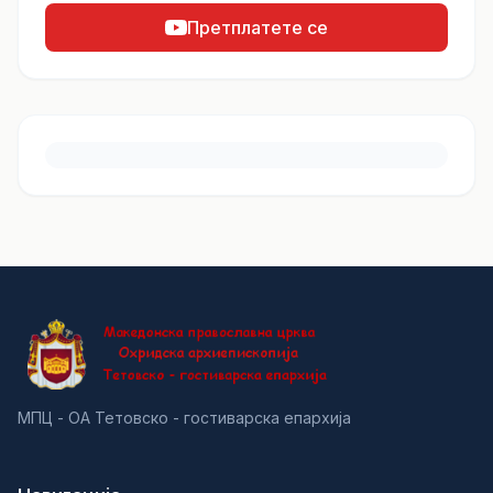
Претплатете се
МПЦ - ОА Тетовско - гостиварска епархија