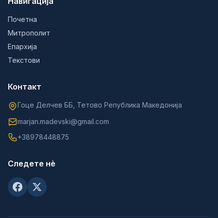
Навигација
Почетна
Митрополит
Епархија
Текстови
Контакт
Гоце Делчев ББ, Тетово Република Македонија
marjan.madevski@gmail.com
+38978448875
Следете нè