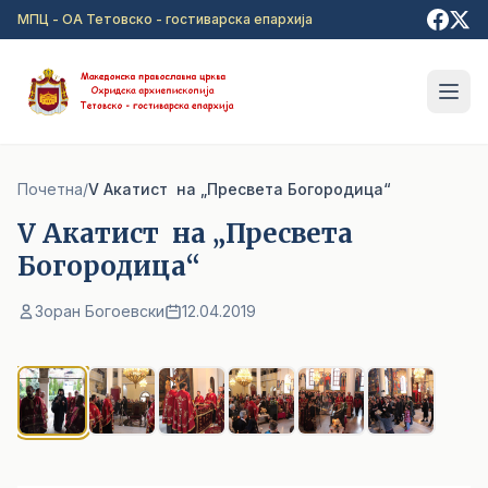
Прејди на главна содржина
МПЦ - ОА Тетовско - гостиварска епархија
Почетна
/
V Акатист на „Пресвета Богородица“
V Акатист на „Пресвета
Богородица“
Зоран Богоевски
12.04.2019
1
/ 6