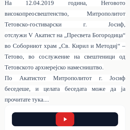
На
12
.04.2019 година, Неговото
високопреосвештенство, Митрополитот
Тетовско-гостиварски г. Јосиф,
отслужи V Акатист на „Пресвета Богородица“
во Соборниот храм „Св. Кирил и Методиј“ –
Тетово, во сослужение на свештеници од
Тетовското архиерејско намесништво.
По Акатистот Митрополитот г. Јосиф
беседеше, и целата беседата може да ја
прочитате
тука....