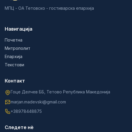
МПЦ - ОА Тетовско - гостиварска епархија
Навигација
Почетна
Митрополит
Епархија
Текстови
Контакт
Гоце Делчев ББ, Тетово Република Македонија
marjan.madevski@gmail.com
+38978448875
Следете нè