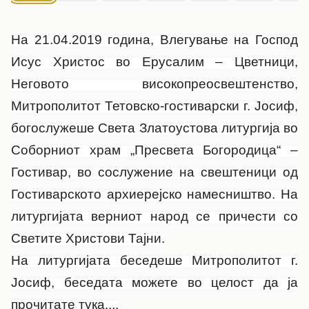
На 21.04.2019 година, Влегување на Господ
Исус Христос во Ерусалим – Цветници,
Неговото високопреосвештенство,
Митрополитот Тетовско-гостиварски г. Јосиф,
богослужеше Света Златоустова литургија во
Соборниот храм „Пресвета Богородица“ –
Гостивар, во сослужение на свештеници од
Гостиварското архиерејско намесништво. На
литургијата верниот народ се причести со
Светите Христови Тајни.
На литургијата беседеше Митрополитот г.
Јосиф, беседата можете во целост да ја
прочитате
тука....