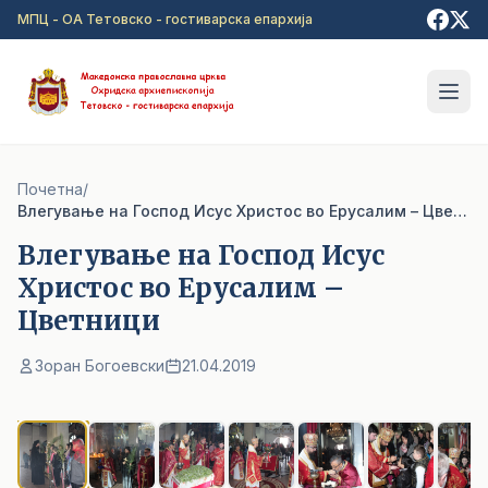
Прејди на главна содржина
МПЦ - ОА Тетовско - гостиварска епархија
Почетна
/
Влегување на Господ Исус Христос во Ерусалим – Цветници
Влегување на Господ Исус
Христос во Ерусалим –
Цветници
Зоран Богоевски
21.04.2019
1
/ 7