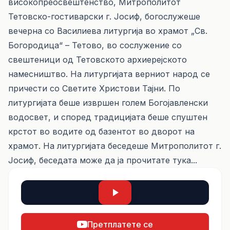
високопреосвештенство, Митрополитот
Тетовско-гостиварски г. Јосиф, богослужеше
вечерна со Василиева литургија во храмот „Св.
Богородица“ – Тетово, во сослужение со
свештеници од Тетовското архиерејското
намесништво. На литургијата верниот народ се
причести со Светите Христови Тајни. По
литургијата беше извршен голем Богојавленски
водосвет, и според традицијата беше спуштен
крстот во водите од базентот во дворот на
храмот. На литургијата беседеше Митрополитот г.
Јосиф, беседата може да ја прочитате
тука...
Претплатете се