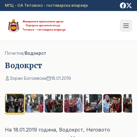
Прејди на главна содржина
МПЦ - ОА Тетовско - гостиварска епархија
Почетна
/
Водокрст
Водокрст
Зоран Богоевски
18.01.2019
1
/ 10
На 18.01.2019 година, Водокрст, Неговото