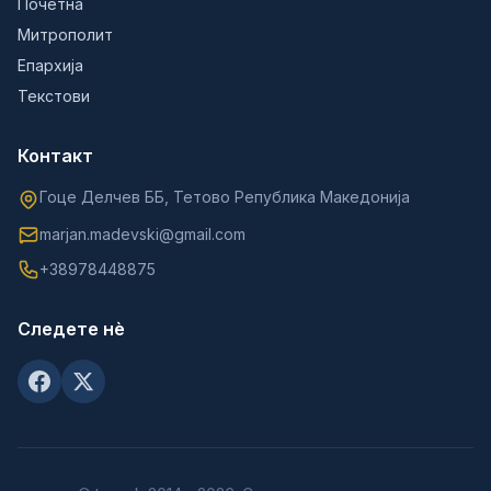
Почетна
Митрополит
Епархија
Текстови
Контакт
Гоце Делчев ББ, Тетово Република Македонија
marjan.madevski@gmail.com
+38978448875
Следете нè