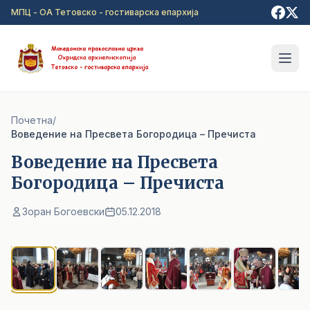
Прејди на главна содржина
МПЦ - ОА Тетовско - гостиварска епархија
Почетна
/
Воведение на Пресвета Богородица – Пречиста
Воведение на Пресвета
Богородица – Пречиста
Зоран Богоевски
05.12.2018
1
/ 8