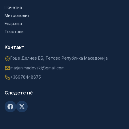
Почетна
Митрополит
Епархија
Текстови
Контакт
Гоце Делчев ББ, Тетово Република Македонија
marjan.madevski@gmail.com
+38978448875
Следете нè