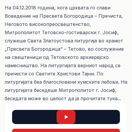
На 04.12.2018 година, кога црквата го слави
Воведение на Пресвета Богородица – Пречиста,
Неговото високопреосвештенство,
Митрополитот Тетовско-гостиварски г. Јосиф,
служеше Света Златоустова литургија во храмот
„Пресвета Богородица“ – Тетово, во сослужение
на свештеници од Тетовското архиерејско
намесништво. На литургијата верниот народ се
причести со Светите Христови Тајни. По
литургијата беа благословени кумските лебови. На
литургијата беседеше Митрополитот г. Јосиф,
беседата може во целост да ја прочитате
тука...