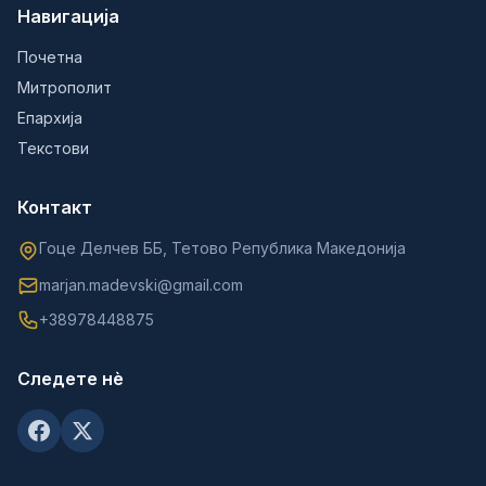
Навигација
Почетна
Митрополит
Епархија
Текстови
Контакт
Гоце Делчев ББ, Тетово Република Македонија
marjan.madevski@gmail.com
+38978448875
Следете нè