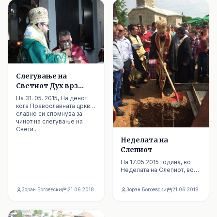
Слегување на
Светиот Дух врз
апостолите –
На 31. 05. 2015, На денот
Педесетница
кога Православната црква
славно си спомнува за
чинот на слегување на
Свети...
Неделата на
Слепиот
На 17.05.2015 година, во
Неделата на Слепиот, во
храмот „Пресвета
Богородица“ - Гостивар,
Зоран Богоевски
21.06.2018
Зоран Богоевски
21.06.2018
Митрополит...