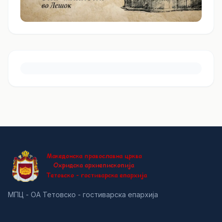
МПЦ - ОА Тетовско - гостиварска епархија