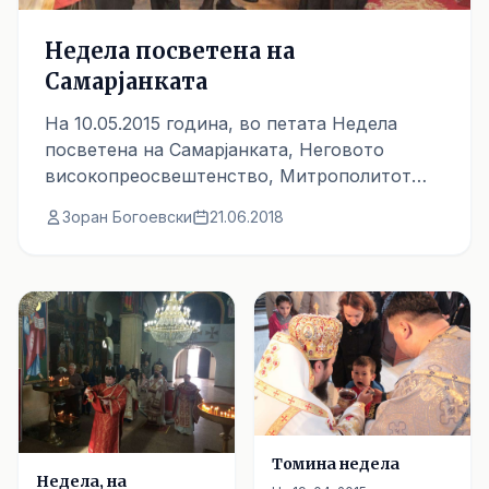
Недела посветена на
Самарјанката
На 10.05.2015 година, во петата Недела
посветена на Самарјанката, Неговото
високопреосвештенство, Митрополитот
тетовско-гостиварски г. Јосиф, отслужи
Зоран Богоевски
21.06.2018
Света Златоустова литургија во храмот
„Свети Николај“ во Тетово.
Вести
Томина недела
Недела, на