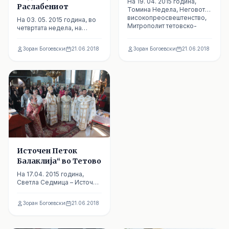
На 19. 04. 2015 година,
Раслабениот
Томина Недела, Неговото
високопреосвештенство,
На 03. 05. 2015 година, во
Митрополит тетовско-
четвртата недела, на
гостиварс...
Раслабениот, Неговото
високопреосвештенство,
Зоран Богоевски
21.06.2018
Зоран Богоевски
21.06.2018
Митропо...
Источен Петок
Балаклија“ во Тетово
На 17.04. 2015 година,
Светла Седмица – Источен
Петок Балаклија, Неговото
високопреосвештенство,
Зоран Богоевски
21.06.2018
Мит...