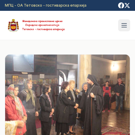
Прејди на главна содржина
МПЦ - ОА Тетовско - гостиварска епархија