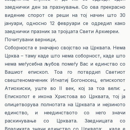
заеднички ден за празнување. Со ова прекрасно
видение спорот се реши на тој начин што 30
јануари, односно 12 февруари се одредил како
заеднички празник за тројцата Свети Архиереи.
Почитувани верници,
Соборноста е значајно својство на Црквата. Нема
Црква – таму каде што нема соборност, каде што
нема меѓусебна љубов помеѓу Вас и единство со
Вашиот епископ. Тоа го потврдил Светиот
свештеномаченик Игнатиј Богоносец, епископот
Атиохиски, уште во II век, кој за тоа вели: „
Епископот е икона Христова во Црквата, тој ја
олицетворува полнотата на Црквата и нејзиното
единство, и неединството со него значи
раскинување со Црквата. Заедницата со
Владиката значи единство со Црквата: „ каде е