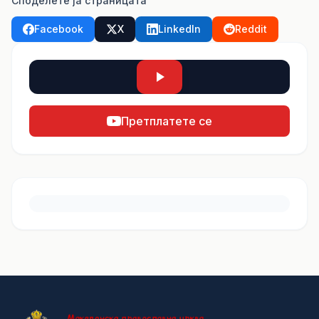
Споделете ја страницата
Facebook
X
LinkedIn
Reddit
Претплатете се