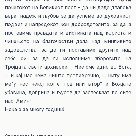
почетокот на Великиот пост – да ни даде длабока
вера, надеж и љубов за да успеме во духовниот
подвиг и напредокот кон добродетелите, за да ја
поставиме правдата и вистината над користа и
чинењето на благочестви дела над минливите
задоволства, за да ги поставиме другите над
себе си, за да ги исполниме зборовите на
Тројцата свети архиереи: „ Ние сме едно во Бога,
... и кај нас нема ништо противречно, ... ниту има
меѓу нас некој кој е прв или втор“ и Божјата
убавина, добрина и љубов да заблескаат во сите
нас. Амин!
Нека е за многу години!