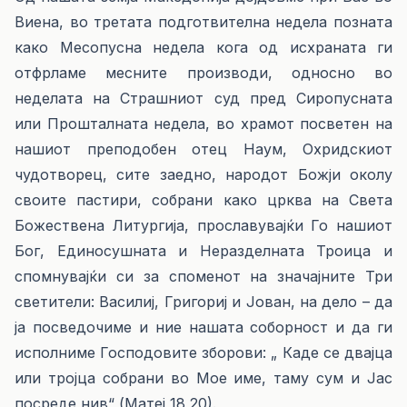
Виена, во третата подготвителна недела позната
како Месопусна недела кога од исхраната ги
отфрламе месните производи, односно во
неделата на Страшниот суд пред Сиропусната
или Прошталната недела, во храмот посветен на
нашиот преподобен отец Наум, Охридскиот
чудотворец, сите заедно, народот Божји околу
своите пастири, собрани како црква на Света
Божествена Литургија, прославувајќи Го нашиот
Бог, Единосушната и Неразделната Троица и
спомнувајќи си за споменот на значајните Три
светители: Василиј, Григориј и Јован, на дело – да
ја посведочиме и ние нашата соборност и да ги
исполниме Господовите зборови: „ Каде се двајца
или тројца собрани во Мое име, таму сум и Јас
посреде нив“ (Матеј 18,20).