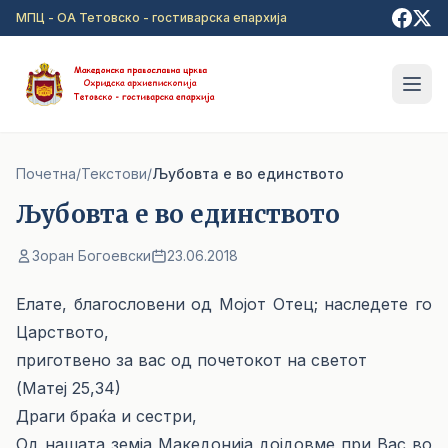
Прејди на главна содржина
МПЦ - ОА Тетовско - гостиварска епархија
Почетна
/
Текстови
/
Љубовта е во единството
Љубовта е во единството
Зоран Богоевски
23.06.2018
Елате, благословени од Мојот Отец; наследете го
Царството,
приготвено за вас од почетокот на светот
(Матеј 25,34)
Драги браќа и сестри,
Од нашата земја Македонија дојдовме при Вас во