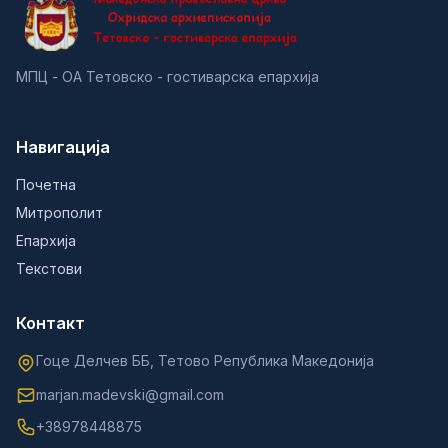
МПЦ - ОА Тетовско - гостиварска епархија
Навигација
Почетна
Митрополит
Епархија
Текстови
Контакт
Гоце Делчев ББ, Тетово Република Македонија
marjan.madevski@gmail.com
+38978448875