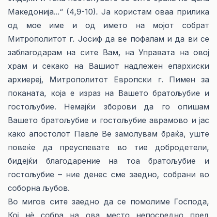
Македонија...“ (4,9-10). Ја користам оваа прилика
од мое име и од името на мојот собрат
Митрополитот г. Јосиф да ве пофалам и да ви се
заблагодарам на сите Вам, на Управата на овој
храм и секако на Вашиот надлежен епархиски
архиереј, Митрополитот Европски г. Пимен за
поканата, која е израз на Вашето братољубие и
гостољубие. Немајќи зборови да го опишам
Вашето братољубие и гостољубие аврамово и јас
како апостолот Павле Ве замолувам браќа, уште
повеќе да преуспевате во тие добродетели,
бидејќи благодарение на тоа братољубие и
гостољубие – ние денес сме заедно, собрани во
соборна љубов.
Во мигов сите заедно да се помолиме Господа,
Кој нè собра на ова место непосредно пред