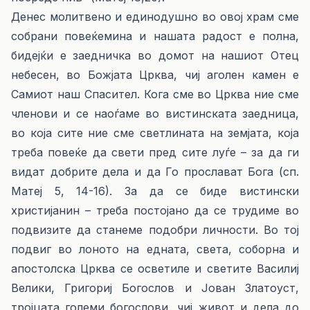
Денес молитвено и единодушно во овој храм сме
собрани повеќемина и нашата радост е полна,
бидејќи е заедничка во домот на нашиот Отец
небесен, во Божјата Црква, чиј аголен камен е
Самиот наш Спасител. Кога сме во Црква ние сме
членови и се наоѓаме во вистинската заедница,
во која сите ние сме светлината на земјата, која
треба повеќе да свети пред сите луѓе – за да ги
видат добрите дела и да Го прослават Бога (сп.
Матеј 5, 14-16). За да се биде вистински
христијанин – треба постојано да се трудиме во
подвизите да станеме подобри личности. Во тој
подвиг во лоното на едната, света, соборна и
апостолска Црква се осветиле и светите Василиј
Велики, Григориј Богослов и Јован Златоуст,
тројцата големи богослови, чиј живот и дела до