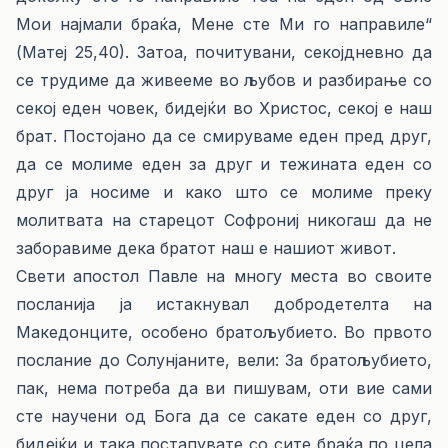
Мои најмали браќа, Мене сте Ми го направиле“
(Матеј 25,40). Затоа, почитувани, секојдневно да
се трудиме да живееме во љубов и разбирање со
секој еден човек, бидејќи во Христос, секој е наш
брат. Постојано да се смируваме еден пред друг,
да се молиме еден за друг и тежината еден со
друг ја носиме и како што се молиме преку
молитвата на старецот Софрониј никогаш да не
заборавиме дека братот наш е нашиот живот.
Свети апостол Павле на многу места во своите
посланија ја истакнувал добродетелта на
Македонците, особено братољубието. Во првото
послание до Солунјаните, вели: За братољубието,
пак, нема потреба да ви пишувам, оти вие сами
сте научени од Бога да се сакате еден со друг,
бидејќи и така постапувате со сите браќа по цела