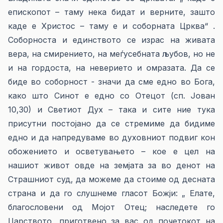
епископот – таму нека бидат и верните, зашто
каде е Христос – таму е и соборната Црква“ .
Соборноста и единството се израс на живата
вера, на смирението, на меѓусебната љубов, но не
и на гордоста, на неверието и омразата. Да се
биде во соборност - значи да сме едно во Бога,
како што Синот е едно со Отецот (сп. Јован
10,30) и Светиот Дух – така и сите ние тука
присутни постојано да се стремиме да бидиме
едно и да напредуваме во духовниот подвиг кон
обожението и осветувањето – кое е цел на
нашиот живот овде на земјата за во денот на
Страшниот суд, да можеме да стоиме од десната
страна и да го слушнеме гласот Божји: „ Елате,
благословени од Мојот Отец; наследете го
Царството, приготвено за вас од почетокот на