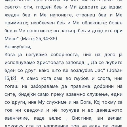
светот; оти, гладен бев и Ми дадовте да јадам;
жеден бев и Ме напоивте, странец бев и Ме
примивте; необлечен бев и Ме облековте; болен
бев и Ме посетивте; во затвор бев и дојдовте при
Мене“ (Матеј 25,34-36).
Возљубени,
Кога ја негуваме соборноста, ние на дело ја
исполнуваме Христовата заповед: „ Да се љубите
еден со друг, како што ве возљубив Јас“ (Јован
15,12). А само кога сме во љубов и слога, ние
тогаш не забораваме да правиме добрини на
сите, бидејќи само преку взаемно служење, едни
со други, ние Му служиме и на Бога, Кој токму за
тоа ни сведочи и нè поучува и во денешното
евангелие, каде вели: „ Вистина, ви велам:
доколку сте го направиле тоа на еден од овие