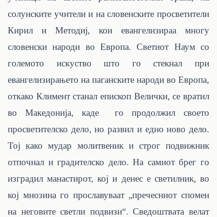
солунските учители и на словенските просветители
Кирил и Методиј, кои евангелизираа многу
словенски народи во Европа. Светиот Наум со
големото искуство што го стекнал при
евангелизирањето на паганските народи во Европа,
откако Климент станал епископ Велички, се вратил
во Македонија, каде го продолжил своето
просветителско дело, но развил и едно ново дело.
Тој како мудар молитвеник и строг подвижник
отпочнал и градителско дело. На самиот брег го
изградил манастирот, кој и денес е светилник, во
кој мнозина го прославуваат „пречесниот спомен
на неговите светли подвизи“. Сведоштвата велат