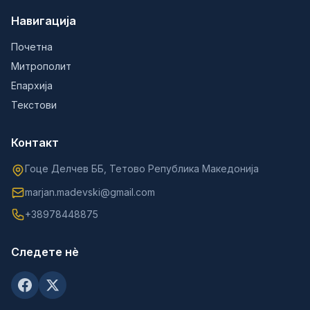
Навигација
Почетна
Митрополит
Епархија
Текстови
Контакт
Гоце Делчев ББ, Тетово Република Македонија
marjan.madevski@gmail.com
+38978448875
Следете нè