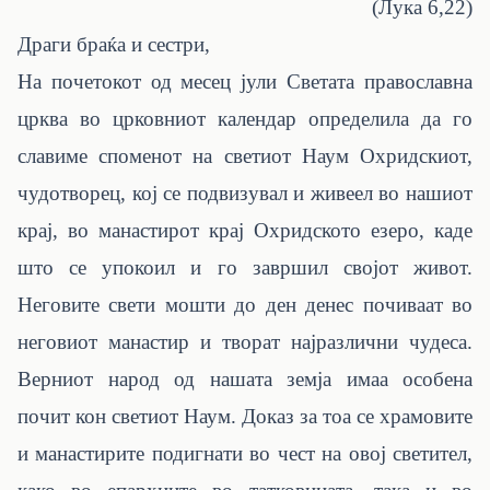
(Лука 6,22)
Драги браќа и сестри,
На почетокот од месец јули Светата православна
црква во црковниот календар определила да го
славиме споменот на светиот Наум Охридскиот,
чудотворец, кој се подвизувал и живеел во нашиот
крај, во манастирот крај Охридското езеро, каде
што се упокоил и го завршил својот живот.
Неговите свети мошти до ден денес почиваат во
неговиот манастир и творат најразлични чудеса.
Верниот народ од нашата земја имаа особена
почит кон светиот Наум. Доказ за тоа се храмовите
и манастирите подигнати во чест на овој светител,