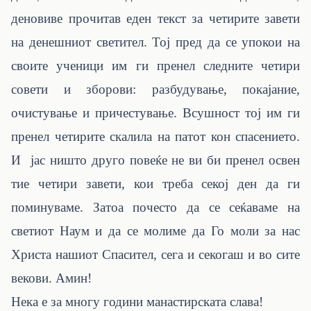
деновиве прочитав еден текст за четирите завети
на денешниот светител. Тој пред да се упокои на
своите ученици им ги пренел следните четири
совети и зборови: разбудување, покајание,
очистување и причестување. Всушност тој им ги
пренел четирите скалила на патот кон спасението.
И јас ништо друго повеќе не ви би пренел освен
тие четири завети, кои треба секој ден да ги
поминуваме. Затоа почесто да се сеќаваме на
светиот Наум и да се молиме да Го моли за нас
Христа нашиот Спасител, сега и секогаш и во сите
векови. Амин!
Нека е за многу години манастирската слава!