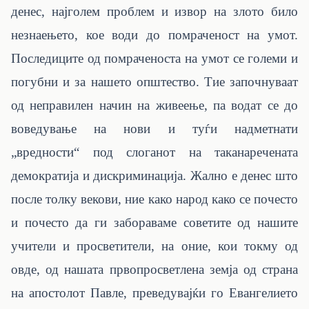
денес, најголем проблем и извор на злото било
незнаењето, кое води до помраченост на умот.
Последиците од помраченоста на умот се големи и
погубни и за нашето општество. Тие започнуваат
од неправилен начин на живеење, па водат се до
воведување на нови и туѓи надметнати
„вредности“ под слоганот на таканаречената
демократија и дискриминација. Жално е денес што
после толку векови, ние како народ како се почесто
и почесто да ги забораваме советите од нашите
учители и просветители, на оние, кои токму од
овде, од нашата првопросветлена земја од страна
на апостолот Павле, преведувајќи го Евангелието