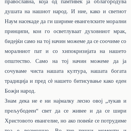
православна, која од памтивек ја облагородува
душата на нашиот народ. И ние, како и светиот
Наум насекаде да ги шириме евангелските морални
принципи, кои го осветлуваат духовниот мрак,
бидејќи само на тој начин можеме да се соочиме со
моралниот пат и со хипокризијата на нашето
општество. Само на тој начин можеме да ја
сочуваме чиста нашата култура, нашата богата
традиција и пред сѐ нашето битисување како еден
Божји народ.
Знам дека не е ни најмалку лесно овој „лукав и
прељубодеен“ свет да се живее и да се шири
Христовото евангелие, но ако повеќе се потрудиме
тоа е возмошно. Во тие тешки моменти и