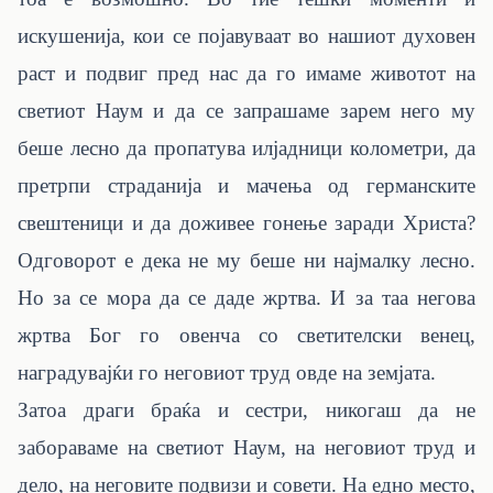
искушенија, кои се појавуваат во нашиот духовен
раст и подвиг пред нас да го имаме животот на
светиот Наум и да се запрашаме зарем него му
беше лесно да пропатува илјадници колометри, да
претрпи страданија и мачења од германските
свештеници и да доживее гонење заради Христа?
Одговорот е дека не му беше ни најмалку лесно.
Но за се мора да се даде жртва. И за таа негова
жртва Бог го овенча со светителски венец,
наградувајќи го неговиот труд овде на земјата.
Затоа драги браќа и сестри, никогаш да не
забораваме на светиот Наум, на неговиот труд и
дело, на неговите подвизи и совети. На едно место,