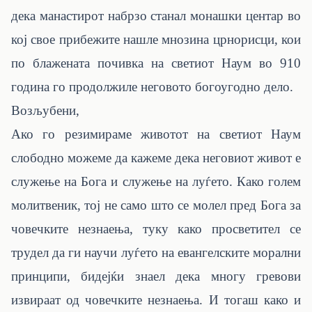
дека манастирот набрзо станал монашки центар во
кој свое прибежите нашле мнозина црнорисци, кои
по блажената почивка на светиот Наум во 910
година го продолжиле неговото богоугодно дело.
Возљубени,
Ако го резимираме животот на светиот Наум
слободно можеме да кажеме дека неговиот живот е
служење на Бога и служење на луѓето. Како голем
молитвеник, тој не само што се молел пред Бога за
човечките незнаења, туку како просветител се
трудел да ги научи луѓето на евангелските морални
принципи, бидејќи знаел дека многу гревови
извираат од човечките незнаења. И тогаш како и