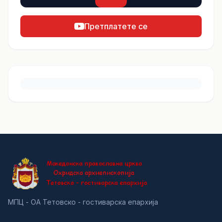
Претплатете се
МПЦ - ОА Тетовско - гостиварска епархија