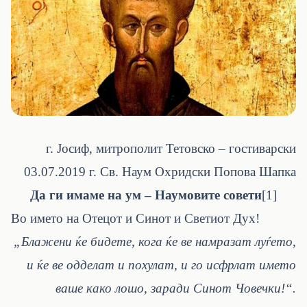
г. Јосиф, митрополит Тетовско – гостиварски
03.07.2019 г. Св. Наум Охридски Попова Шапка
Да ги имаме на ум – Наумовите совети
[1]
Во името на Отецот и Синот и Светиот Дух!
„Блажени ќе бидете, кога ќе ве намразат луѓето,
и ќе ве одделат и похулат, и го исфрлат името
ваше како лошо, заради Синот Човечки!“.