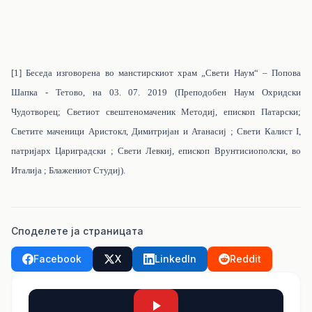
[1]
Беседа изговорена во манстирскиот храм „Свети Наум“ – Попова
Шапка - Тетово, на 03. 07. 2019 (Преподобен Наум Охридски
Чудотворец; Светиот свештеномаченик Методиј, епископ Патарски;
Светите маченици Аристокл, Димитријан и Атанасиј ; Свети Калист I,
патријарх Цариградски ; Свети Левкиј, епископ Врунтисиополски, во
Италија ; Блажениот Студиј).
Споделете ја страницата
Facebook
X
LinkedIn
Reddit