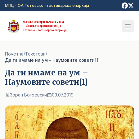
Прејди на главна содржина
МПЦ - ОА Тетовско - гостиварска епархија
Почетна
/
Текстови
/
Да ги имаме на ум – Наумовите совети[1]
Да ги имаме на ум –
Наумовите совети[1]
Зоран Богоевски
03.07.2019