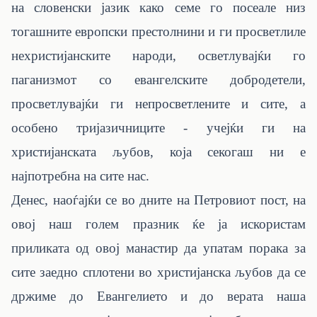
на словенски јазик како семе го посеале низ
тогашните европски престолнини и ги просветлиле
нехристијанските народи, осветлувајќи го
паганизмот со евангелските добродетели,
просветлувајќи ги непросветлените и сите, а
особено тријазичниците - учејќи ги на
христијанската љубов, која секогаш ни е
најпотребна на сите нас.
Денес, наоѓајќи се во дните на Петровиот пост, на
овој наш голем празник ќе ја искористам
приликата од овој манастир да упатам порака за
сите заедно сплотени во христијанска љубов да се
држиме до Евангелието и
до верата наша