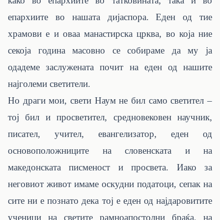
како во епархиите во татковината, така и во
епархиите во нашата дијаспора. Еден од тие
храмови е и оваа манастирска црква, во која ние
секоја година масовно се собираме да му ја
одадеме заслужената почит на еден од нашите
најголеми светители.
Но драги мои, свети Наум не бил само светител –
тој бил и просветител, средновековен научник,
писател, учител, евангелизатор, еден од
основоположниците на словенската и на
македонската писменост и просвета. Иако за
неговиот живот имаме оскудни податоци, сепак на
сите ни е познато дека тој е еден од најдаровитите
ученици на светите рамноапостолни браќа, на