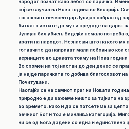
народот познат како лебот со паричка. Имен
кој се случил на Нова година во Кесарија. Све
тогашниот нечесен цар Јулијан собрал од на
битката истите да му ги предаде на царот за
Јулијан бил убиен. Бидејќи немало потреба о
врати на народот. Незнаејќи што на кого му 
готвачите да направат мали лебови во кои с
верниците во црквата токму на Нова година и
Во спомен на тој настан до ден денес се прак
ја најде паричката го добива благословот на
Почитувани,
Наоѓајќи се на самиот праг на Новата годин
природно е да кажеме нешто за тајната на вр
во времето, како и да се потсетиме за целт
вечниот Бог и тоа е минлива категорија. Ми
ни се од Бога дадени со една и единствена ц