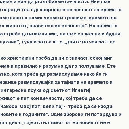
начин и ние да ја здобиеме вечноста. Ние сме
и поради тоа одговорноста на човекот за времето
ваме како го поминуваме и трошиме времето во
во животот, прави ехо во вечноста“. Но времето
ка треба да внимаваме, да сме словесни и будни
лукави“, туку и затоа што „дните на човекот се
.
о христијани треба да ни е значаен секој миг.
ме и правилно и разумно да го ползуваме. Ете
тно, кога треба да размислуваме како ќе ги
овиве размислувајќи за тајната на времето и
 интересна поука од светиот Игнатиј
живот е пат кон вечноста, кој треба да се
накосо. Овој пат, вели тој - треба да се изоди
деновите и годините“. Овие зборови ги потврдува и
ва дека „тајната на животот на човекот не е