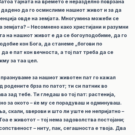
 Затоа тајната на времето е неразделно поврзана
е дадено да го осмислиме нашиот живот и за да
тенција овде на земјата. Многумина можеби се
а земјата? – Несомнено како христијани и разумни
та на нашиот живот е да се богоуподобиме, да го
одобие кон Бога, да станеме „богови по
а е пат кон вечноста, а тој пат треба да се
му за таа цел.
о празнуваме за нашиот животен пат го кажал
д родените брза по патот; ти си патник во
ва зад тебе. Ти гледаш во тој пат: растенија,
јно за окото – ќе му се порадуваш и одминуваш.
, скали, ѕверови и што ли уште не непријатно –
Тоа е животот – тој нема задоволства постојани;
а сопственост – ниту, пак, сегашноста е твоја. Два