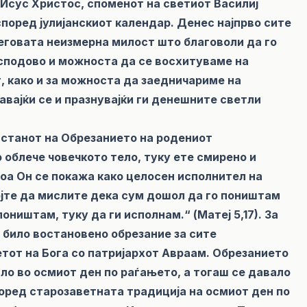
 Исус Христос, споменот на светиот Василиј
според јулијанскиот календар. Денес најпрво сите
неговата неизмерна милост што благоволи да го
сподово и можноста да се восхитуваме на
, како и за можноста да заедничариме на
вајќи се и празнувајќи ги денешните светли
астанот на Обрезанието на родениот
 облече човечкото тело, туку ете смирено и
тоа Он се покажа како целосен исполнител на
ојте да мислите дека сум дошол да го поништам
оништам, туку да ги исполнам.“ (Матеј 5,17). За
т било востановено обрезание за сите
етот на Бога со патријархот Авраам. Обрезанието
ло во осмиот ден по раѓањето, а тогаш се давало
поред старозаветната традиција на осмиот ден по