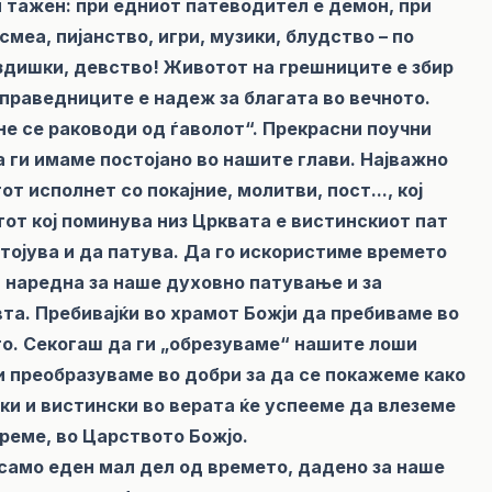
 и тажен: при едниот патеводител е демон, при
смеа, пијанство, игри, музики, блудство – по
воздишки, девство! Животот на грешниците е збир
а праведниците е надеж за благата во вечното.
и не се раководи од ѓаволот“. Прекрасни поучни
а ги имаме постојано во нашите глави. Најважно
от исполнет со покајние, молитви, пост..., кој
от кој поминува низ Црквата е вистинскиот пат
стојува и да патува. Да го искористиме времето
а наредна за наше духовно патување и за
а. Пребивајќи во храмот Божји да пребиваме во
то. Секогаш да ги „обрезуваме“ нашите лоши
ги преобразуваме во добри за да се покажеме како
ки и вистински во верата ќе успееме да влеземе
реме, во Царството Божјо.
о само еден мал дел од времето, дадено за наше