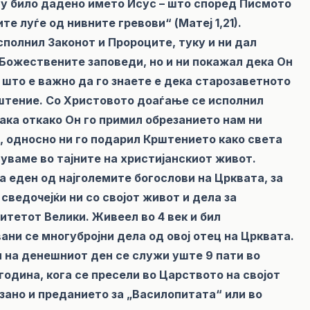
у било дадено името Исус – што според Писмото
те луѓе од нивните гревови“ (Матеј 1,21).
сполнил Законот и Пророците, туку и ни дал
 Божествените заповеди, но и ни покажал дека Он
 што е важно да го знаете е дека старозаветното
штение. Со Христовото доаѓање се исполнил
така откако Он го примил обрезанието нам ни
, односно ни го подарил Крштението како света
гуваме во тајните на христијанскиот живот.
а еден од најголемите богослови на Црквата, за
 сведочејќи ни со својот живот и дела за
питетот Велики. Живеел во 4 век и бил
ани се многубројни дела од овој отец на Црквата.
ен на денешниот ден се служи уште 9 пати во
 година, кога се пресели во Царството на својот
рзано и преданието за „Василопитата“ или во