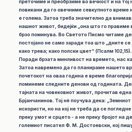
преточиме и преобрзиме во вечност и на тој 
повикани да го овечниме севкупното време 
е голема. Затоа треба значително да внима
нашиот живот, бидејќи „она што го правиме 
брзо поминува. Во Светото Писмо читаме де
постојано не само заради тоа што „дните се 
како трева; како полски цвет“ (Псалм 102,15)
Поради брзата минливост на времето, нас как
Затоа навремено да го планираме нашето вре
почетокот на оваа година е време благоприја
поминеме следните денови од годината. Ден
тајната на човековиот живот, прочитав една
Брјанчанинов. Тој нè поучува дека: „Земниот 
искористи, но на кој не треба да се погледне 
преку умот и срцето - а не преку бројот на 
големиот писател Ф. М. Достоевски, кој пишу