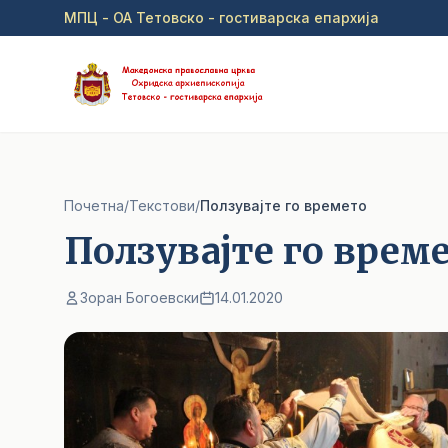
Прејди на главна содржина
МПЦ - ОА Тетовско - гостиварска епархија
Почетна
/
Текстови
/
Ползувајте го времето
Ползувајте го врем
Зоран Богоевски
14.01.2020