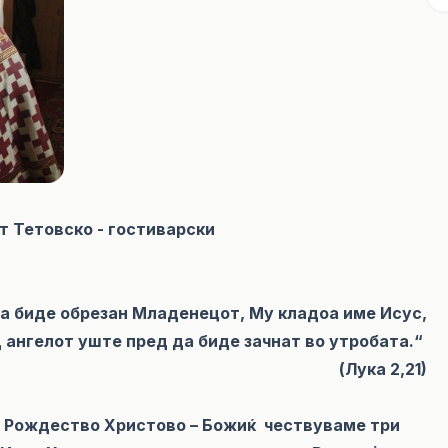
т Тетовско - гостиварски
 да биде обрезан Младенецот, Му кладоа име Исус,
 ангелот уште пред да биде зачнат во утробата.“
(Лука 2,21)
к Рождество Христово – Божиќ чествуваме три