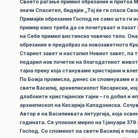
Своето раѓање примил обрезание и притоа М
значи Спасител, бидејќи „Тој ќе ги спаси Свои
Примајќи обрезание Господ не само што ги и
пример како треба да се почитуваат и пазат
на Себе примил вистинско човечко тело. Она
обрезание е предобраз на новозаветното Кр
Стариот завет и настапил Новиот завет, па 
подарил нов почеток на благодатниот живот
тајна преку која стануваме христијани и вле
По Божја промисла, денес си спомнуваме и з
свети Василиј, архиепископот Кесариски, кој
длабоките христијански тајни – го добил и е
архиепископ на Кесарија Кападокиска. Сочув
Автор е на Василиевата литургија, која осв
годината. Се упокоил мирно на 1 јануари 379
Господ. Со споменот на свети Василиј е пов