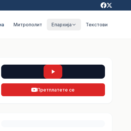
на
Митрополит
Епархија
Текстови
Претплатете се