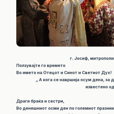
г. Јосиф, митрополи
Ползувајте го времето
Во името на Отецот и Синот и Светиот Дух!
„ А кога се навршија осум дена, за
известено од
Драги браќа и сестри,
Во денешниот осми ден по големиот празни