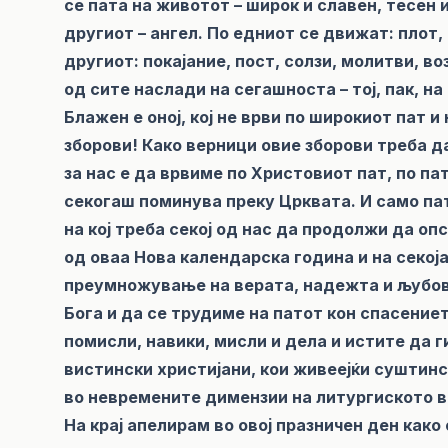
се пата на животот – широк и славен, тесен
другиот – ангел. По едниот се движат: плот, 
другиот: покајание, пост, солзи, молитви, 
од сите наслади на сегашноста – тој, пак, н
Блажен е оној, кој не врви по широкиот пат 
зборови! Како верници овие зборови треба д
за нас е да врвиме по Христовиот пат, по пат
секогаш поминува преку Црквата. И само пат
на кој треба секој од нас да продолжи да оп
од оваа Нова календарска година и на секој
преумножување на верата, надежта и љубовт
Бога и да се трудиме на патот кон спасение
помисли, навики, мисли и дела и истите да 
вистински христијани, кои живеејќи суштинс
во невремените димензии на литургиското в
На крај апелирам во овој празничен ден как