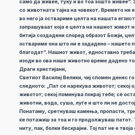
само да живее, туку и во тоа зошто живее“.
со животната тајна на човекот. Времето ни 
во него ја оствариме целта на нашата егзис
запрашуваат која е целта на нашиот живот н
битија создадени според образот Божји, цел
оствариме она што ни е зададено – нашето п
благодат“. Нашиот живот, едноставно треба д
изоди во ова наше животно време дадено ток
Драги христијани,
Светиот Василиј Велики, чиј спомен денес г
следното: „Пат се нарекува животот; секој о
животот; секој поминува покрај тебе; сè оста
животни, вода, суша, луѓе и што ли не досто
Понатаму, сретнуваш камења, пропасти, трња
ќе потажиш за тоа и го продолжуваш патот. 
ниту, пак, болки бескрајни. Тој пат не е твој