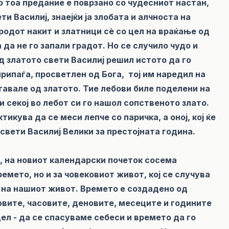
о тоа предание е поврзано со чудесниот настан,
ти Василиј, знаејќи ја злобата и алчноста на
родот накит и златници сè со цел на враќање од
 да не го запали градот. Но се случило чудо и
д златото свети Василиј решил истото да го
припаѓа, просветлен од Бога, тој им наредил на
тавале од златото. Тие лебови биле поделени на
 секој во лебот си го нашол сопственото злато.
тикува да се меси лепче со паричка, а оној, кој ќе
 свети Василиј Велики за престојната година.
а, на новиот календарски почеток сосема
емето, но и за човековиот живот, кој се случува
а на нашиот живот. Времето е создадено од
говите, часовите, деновите, месеците и годините
ел - да се спасуваме себеси и времето да го