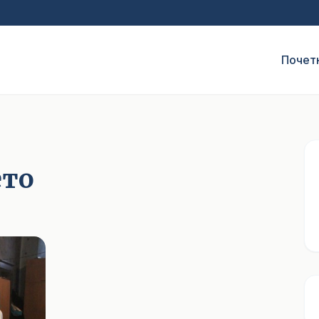
Почет
ето