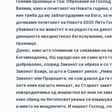
големи празници и тоа: Обрезание на Господ
Велики, како и почетокот на Новата година, 
ние треба да му заблагодариме на Бога, за 
дочекаме почетокот на Новото 2020 Лето Го
убавината на животот и на радоста на денот
денешното евхаристиско богослужение, сеќа
празници.
Денес, како што споменав се сеќаваме на н
Богомладенец, Кој заради нас не само што го
доброволно, според Законот се обреза и со 
Законот Божји, за што и Самиот рекол: „Нем
Законот или Пророците; не сум дошол да ги п
сите оние кои што незнаат, во Стариот заве
новороденчиња од машки пол во знак на зав
како обред на богопосветување се извршува
и името на младенчето. И нашиот Господ, с