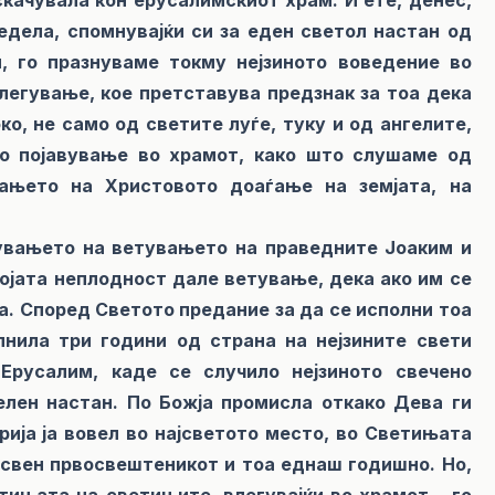
едела, спомнувајќи си за еден светол настан од
м, го празнуваме токму нејзиното воведение во
легување, кое претставува предзнак за тоа дека
о, не само од светите луѓе, туку и од ангелите,
то појавување во храмот, како што слушаме од
вањето на Христовото доаѓање на земјата, на
нувањето на ветувањето на праведните Јоаким и
војата неплодност дале ветување, дека ако им се
га. Според Светото предание за да се исполни тоа
нила три години од страна на нејзините свети
Ерусалим, каде се случило нејзиното свечено
елен настан. По Божја промисла откако Дева ги
ија ја вовел во најсветото место, во Светињата
освен првосвештеникот и тоа еднаш годишно. Но,
тињата на светињите, влегувајќи во храмот – го