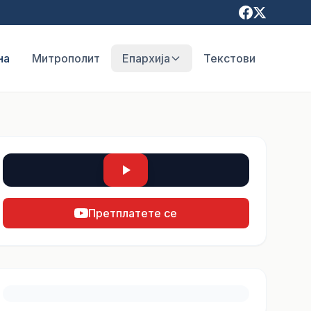
на
Митрополит
Епархија
Текстови
Претплатете се