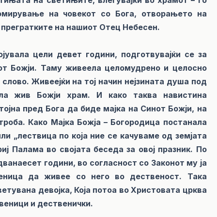
омирување на човекот со Бога, отворањето на
о прегратките на нашиот Отец Небесен.
јувала цели девет години, подготвувајќи се за
от Божји. Таму живеела целомудрено и целосно
 слово. Живеејќи на тој начин нејзината душа под
ла жив Божји храм. И како таква навистина
јна пред Бога да биде мајка на Синот Божји, на
утроба. Како Мајка Божја – Богородица постанала
ли „лествица по која ние се качуваме од земјата
иј Палама во својата беседа за овој празник. По
ванаесет години, во согласност со Законот му ја
еница да живее со него во дественост. Така
етувана девојка, Која потоа во Христовата црква
твеници и дественички.