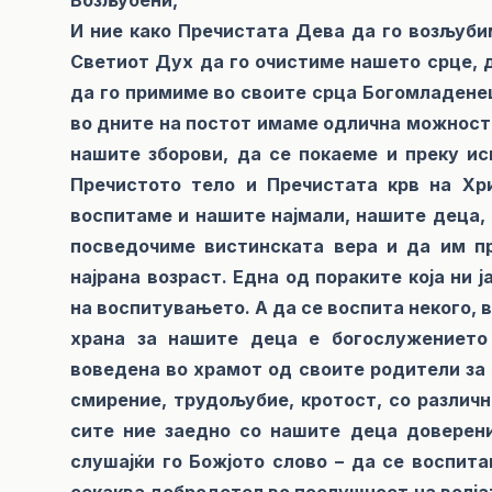
И ние како Пречистата Дева да го возљуби
Светиот Дух да го очистиме нашето срце, 
да го примиме во своите срца Богомладенецо
во дните на постот имаме одлична можност
нашите зборови, да се покаеме и преку и
Пречистото тело и Пречистата крв на Хр
воспитаме и нашите најмали, нашите деца, к
посведочиме вистинската вера и да им 
најрана возраст. Една од пораките која ни ј
на воспитувањето. А да се воспита некого, 
храна за нашите деца е богослужението
воведена во храмот од своите родители за 
смирение, трудољубие, кротост, со различн
сите ние заедно со нашите деца доверен
слушајќи го Божјото слово – да се воспит
секаква добродетел во послушност на волја