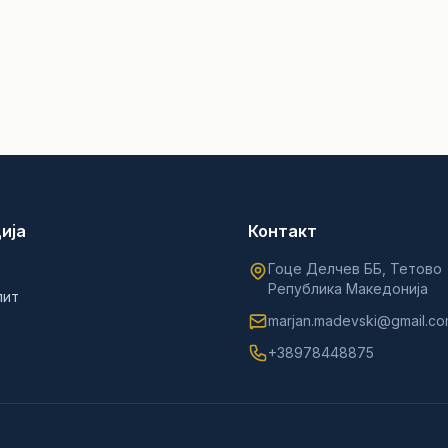
ија
Контакт
Гоце Делчев ББ, Тетово
Република Македонија
лит
marjan.madevski@gmail.c
+38978448875