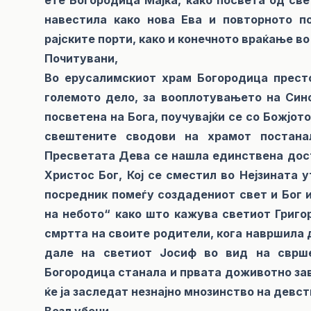
навестила како нова Ева и повторното п
рајските порти, како и конечното враќање в
Почитувани,
Во ерусалимскиот храм Богородица престо
големото дело, за вооплотувањето на Син
посветена на Бога, поучувајќи се со Божјото
свештените сводови на храмот постана
Пресветата Дева се нашла единствена досто
Христос Бог, Кој се сместил во Нејзината 
посредник помеѓу создадениот свет и Бог и
на небото“ како што кажува светиот Григор
смртта на своите родители, кога навршила д
дале на светиот Јосиф во вид на сврш
Богородица станала и првата доживотно зав
ќе ја заследат незнајно мнозинство на девс
Возљубени,