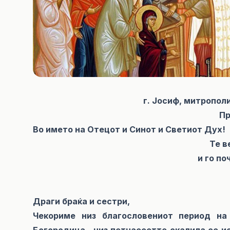
г. Јосиф, митропол
П
Во името на Отецот и Синот и Светиот Дух!
Те в
и го п
Драги браќа и сестри,
Чекориме низ благословениот период на
Богородица, низ петнаесетте скалила се ис