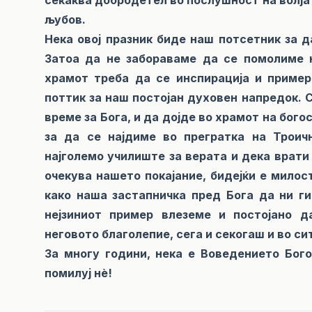
љубов.
Нека овој празник биде наш потсетник за д
Затоа да не забораваме да се помолиме 
храмот треба да се инспирација и пример
поттик за наш постојан духовен напредок. 
време за Бога, и да дојде во храмот на бог
за да се најдиме во прегратка на Трои
најголемо училиште за верата и дека врати 
очекува нашето покајание, бидејќи е мило
како наша застапничка пред Бога да ни ги
нејзиниот пример влеземе и постојано д
неговото благолепие, сега и секогаш и во си
За многу години, нека е Воведението Бог
помилуј нè!