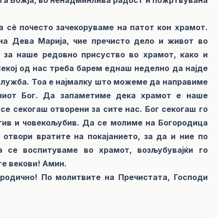
а сè почесто зачекоруваме на патот кон храмот.
на Дева Марија, чие пречисто дело и живот во
 за наше редовно присуство во храмот, како и
Секој од нас треба барем еднаш неделно да најде
ослужба. Тоа е најмалку што можеме да направиме
чниот Бог. Да запаметиме дека храмот е наше
се секогаш отворени за сите нас. Бог секогаш го
стив и човекољубив. Да се молиме на Богородица
 отвори вратите на покајанието, за да и ние по
а се воспитуваме во храмот, возљубувајќи го
те векови! Амин.
ородично! По молитвите на Пречистата, Господи