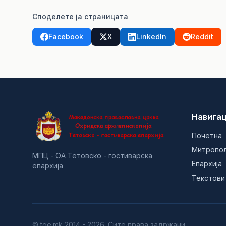
Споделете ја страницата
Facebook
X
LinkedIn
Reddit
Навигац
Почетна
Митропо
МПЦ - ОА Тетовско - гостиварска
Епархија
епархија
Текстови
© tge.mk 2014 - 2026. Сите права задржани.