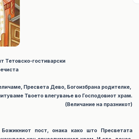
ит Тетовско-гостиварски
рeчиста
еличаме, Пресвета Дево, Богоизбрана родителке,
очитуваме Твоето влегување во Господовиот храм.
(Величание на празникот)
 Божикниот пост, онака како што Пресветата
качувала кон ерусалимскиот храм. И ете, денес,