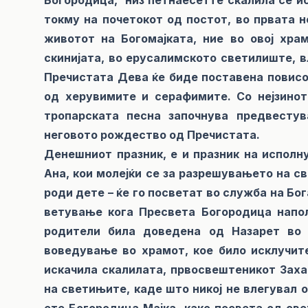
токму на почетокот од постот, во првата н
животот на Богомајката, ние во овој хра
скинијата, во ерусалимското светилиште, в
Пречистата Дева ќе биде поставена повисок
од херувимите и серафимите. Со нејзино
тропарската песна започнува предвесту
неговото рождество од Пречистата.
Денешниот празник, е и празник на испол
Ана, кои молејќи се за разрешувањето на с
роди дете – ќе го посветат во служба на Бо
ветување кога Пресвета Богородица напол
родители била доведена од Назарет во 
воведување во храмот, кое било исклучит
искачила скалилата, првосвештеникот Захар
на светињите, каде што никој не влегувал 
ете Богородица Мајка, како посвета од све