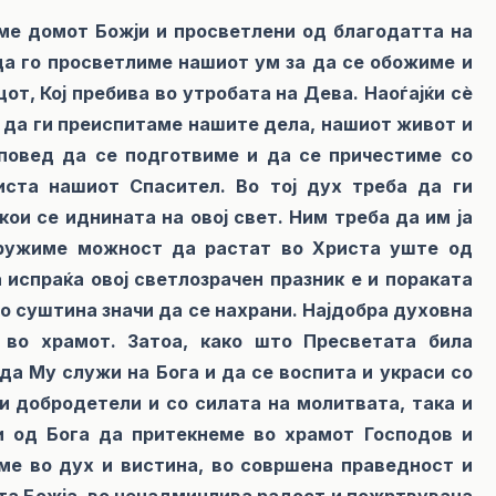
ме домот Божји и просветлени од благодатта на
да го просветлиме нашиот ум за да се обожиме и
т, Кој пребива во утробата на Дева. Наоѓајќи сè
 да ги преиспитаме нашите дела, нашиот живот и
сповед да се подготвиме и да се причестиме со
иста нашиот Спасител. Во тој дух треба да ги
ои се иднината на овој свет. Ним треба да им ја
пружиме можност да растат во Христа уште од
а испраќа овој светлозрачен празник е и пораката
во суштина значи да се нахрани. Најдобра духовна
 во храмот. Затоа, како што Пресветата била
да Му служи на Бога и да се воспита и украси со
и добродетели и со силата на молитвата, така и
и од Бога да притекнеме во храмот Господов и
аме во дух и вистина, во совршена праведност и
та Божја, во ненадминлива радост и пожртвувана