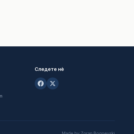
Следете нè
om
Made by Zoran Bogoevski