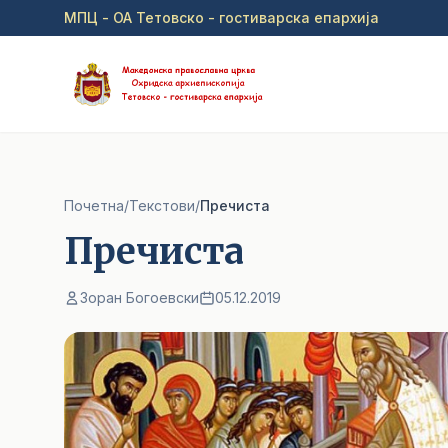
Прејди на главна содржина
МПЦ - ОА Тетовско - гостиварска епархија
Почетна
/
Текстови
/
Прeчиста
Прeчиста
Зоран Богоевски
05.12.2019