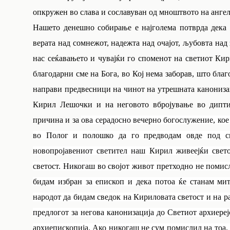
опкружен во слава и сославуван од мноштвото на ангел
Нашето денешно собирање е најголема потврда дека 
верата над сомнежот, надежта над очајот, љубовта над 
нас сеќавањето и чувајќи го споменот на светиот Кир
благодарни сме на Бога, во Кој нема заборав, што благ
направи предвесници на чинот на утрешната канонизац
Кирил Лешочки и на неговото вбројување во диптихо
причина и за
ова серадосно вечерно богослужение, кое
во Полог и полошко да го предводам овде под с
новопројавениот светител наш Кирил живеејќи свето
светост. Никогаш во својот живот претходно не помисл
бидам избран за епископ и дека потоа ќе станам ми
народот да бидам сведок на Кириловата светост и на р
предлогот за негова канонизација до Светиот архиере
архиепископија. Ако никогаш не сум помислил на тоа, 