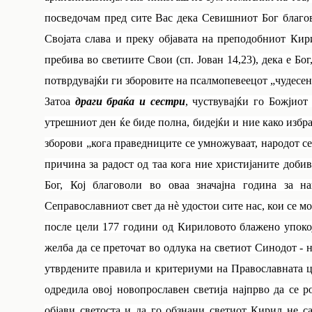
посведочам пред сите Вас дека Севишниот Бог благов
Својата слава и преку објавата на преподобниот Кири
пребива во светиите Свои (сп. Јован 14,23), дека е Бо
потврдувајќи ги зборовите на псалмопевеецот „чудесен 
Затоа
драги браќа и сестри
, чуствувајќи го Божјиот
утрешниот ден ќе биде полна, бидејќи и ние како избр
зборови „кога праведниците се умножуваат, народот се 
причина за радост од таа кога ние христијаните доб
Бог, Кој благоволи во оваа значајна година за н
Сеправославниот свет да нè удостои сите нас, кои се м
после цели 177 години од Кириловото блажено упокој
желба да се преточат во одлука на светиот Синодот - н
утврдените правила и критериуми на Православната цр
одредила овој новопрославен светија најпрво да се 
објави светоста и да го обзнани светиот Кирил не с