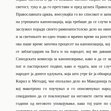
светост, туку и да го претстави и пред целата Правосл
Православната црква, внесувајќи го во списокот и зап
на утрешната канонозација, која требаше да се случи
заслужил поради своето рамноапостолско дело на овие 
и за светињите во едно тешко и мрачно време на ропст
ова наше време започна процесот на канонизација, кој
се заблагодарам на Бога и на народот, кој ми даваш
Синодската комисија за канонизирање, како и да се з
пат и пастирскиот подвиг, како и чудата, кои се сл
народот ја донесе одлуката, која што утре ќе ја обнар
Кирил и Методиј, чие епохално дело во Македонија 
кој макотрпно го поучувал и го описменувал наро
секојдневно да се поклонуваат на неговите свети мо
години од неговото упокојување, иако тој уште по 
засветлил со светлината на светоста, зашто бил вере