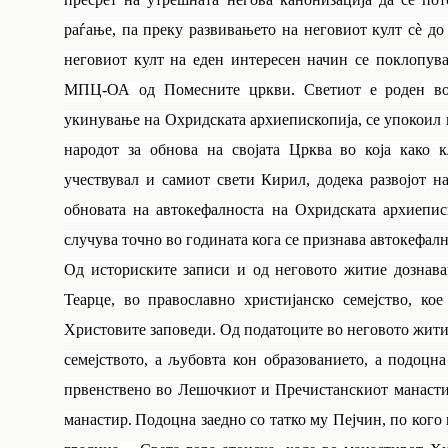
раѓање, па преку развивањето на неговиот култ сè до
неговиот култ на еден интересен начин се поклопува
МПЦ-ОА од Помесните цркви. Светиот е роден во
укинување на Охридската архиепископија, се упокоил в
народот за обнова на својата Црква во која како 
учествувал и самиот свети Кирил, додека развојот н
обновата на автокефалноста на Охридската архиепис
случува точно во годината кога се признава автокефа
Од историските записи и од неговото житие дознава
Теарце, во православно христијанско семејство, ко
Христовите заповеди. Од податоците во неговото жити
семејството, а љубовта кон образованието, а подоцн
првенствено во Лешочкиот и Пречистанскиот манастир
манастир.
Подоцна з
аедно со татко му Пејчин, по кого