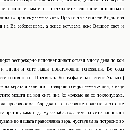
да ни прости и нам и на претходните генерации што поради
дина го прогласуваме за свет. Прости ни свети оче Кириле за
аш не Ве заборавивме, а денес ветуваме дека Вашиот свет и
ојот беспрекорно исполнет живот остави многу дела по кои
 и внуци и сите наши понатамошни генерации. Во оваа
стир посветен на Пресветата Богомајка и на светиот Атанасиј
 на верата и каде што го завршил својот земен живот, а каде
ветите мошти на кои сите ние ќе можеме да се поклонуваме,
 да проговориме збор два и за неговите подвзии и за сите
е претци, како и да му се заблагодариме за сите напишани
учуваме во нашата православна вера. Чуствувам за потребно во
тсетиме на неговиот светителски живот и дело од неговото