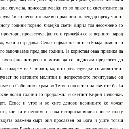
авна екумена, присоединувајќи го во ликот на светителите на
ишувајќи го неговото име во црковниот календар преку чинот
 многу години порано, бидејќи свети Кирил тоа несомнено го
простори, просветлувајќи го и грижејќи се за верниот народ
во, маки и страдања. Сепак најважно е што со Божја помош во
 го започнавме пред две години. Ја користам оваа прилика да
е постојано поткрепа и мотив да го поднесам предлогот до
аблагодарам на Синодот, кој што разгледувајќи го животниот
учуваат по неговите молитви и непрестаното почитување од
одиме во Соборниот храм во Тетово посветен на светите браќа
после долги години го продолжил и светиот Кирил Лешочки,
дот. Денес и утре и во сите денови верниците ќе можат
шти, кои ги изнесовме на ова историско видело после толку
својата блажена смрт бил прославен од Бога и уште тогаш
н служител Божји и ревносен подвижник, „исполнет со вера и