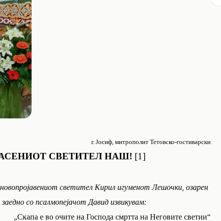
г. Јосиф, митрополит Тетовско-гостиварски
ЛАСЕНИОТ СВЕТИТЕЛ НАШ!
[1]
 новопројавениот светител Кирил игуменот Лешочки, озарен
 заедно со псалмопејачот Давид извикувам:
„Скапа е во очите на Господа смртта на Неговите светии“