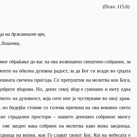
(Псал. 115,6)
ци на државниот врв,
 Лешочки,
 обраќање до вас на ова возвишено свештено собрание, за
енти на обилна духовна радост, за да Бог ги всади во срцата
нешната свечена пригода. Се препуштив на молитва кон Бога,
добрите зборови. Но, денес секој збор е сувишен и ниту една
вото на духовност, која сите ние ја чуствуваме во овој храм.
а, но бидејќи стоиме со голема причина на ова вековно свето
овие страдални простори – нашето денешно собрание многу
ј сме заедно вака собрани на молитва како жива заедница,
дница на верни, кои Го слават својот Бог, Кој на небесата е