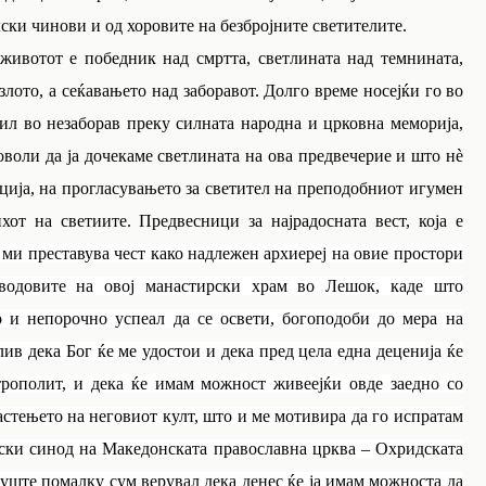
ски чинови и од хоровите на безбројните светителите.
животот е победник над смртта, светлината над темнината,
злото, а сеќавањето над заборавот. Долго време носејќи го
во
ил во незаборав преку силната народна и црковна меморија,
оволи да ја дочекаме светлината на ова предвечерие и што нè
ија, на прогласувањето за светител на преподобниот игумен
т на светиите. Предвесници за најрадосната вест, која е
 ми преставува чест како надлежен архиереј на овие простори
водовите на овој манастирски храм во Лешок, каде што
 и непорочно успеал да се освети, богоподоби до мера на
ив дека Бог ќе ме удостои и дека пред цела една деценија ќе
трополит, и дека ќе имам можност живеејќи овде заедно со
астењето на неговиот култ, што и ме мотивира да го испратам
јски синод на Македонската православна црква – Охридската
уште помалку сум верувал дека денес ќе ја имам можноста да