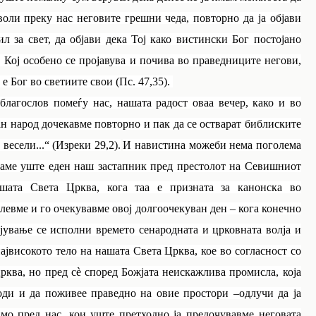
оли преку нас неговите грешни чеда, повторно да ја објави
л за свет, да објави дека Тој како вистински Бог постојано
г, Кој особено се пројавува и почива во праведниците негови,
е Бог во светиите свои (Пс. 47,35).
 благослов помеѓу нас, нашата радост оваа вечер, како и во
ан народ дочекавме повторно и пак да се остварат библиските
весели...“ (Изреки 29,2).
И навистина можеби нема поголема
иваме уште еден наш застапник пред престолот на Севишниот
ашата Света Црква, кога таа е призната за канонска во
олевме и го очекувавме овој долгоочекуван ден – кога конечно
ување се исполни времето сенародната и црковната волја и
ајвисокото тело на нашата Света Црква, кое во согласност со
ква, но пред сè според Божјата неискажлива промисла, која
роди и да поживее праведно на овие простори –одлучи да ја
амо пред нас, кои уште претходно ја предочувавме неговата