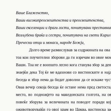
Ваше Блаженство,
Ваши високипреосвештенства и преосвештенства,
Ваши екселенции и драги гости, почитувани преставни
Возљубени браќа и сестри, почитувачи на свети Кирил
Пречесни отци и монаси, народе Божји,
Долго време размислував за содржината на ова мое
тоа кои поучителни зборови да ги изречам во овие мом
Ваши. Тоа не е воопшто лесно кога станува збор за де
знаејќи дека Тој ќе ме вдахнови со вистинските и нај
беседа и збор нема да бидат доволни да се искаже чуст
Оваа вечер секоја беседа ќе остане нема пред светост
место, во подножјето на македонската голгота, на 
повеќе зборува за величината на поводот поради ко
оживотворувајќи го овој храм во Црква, вистинска зае