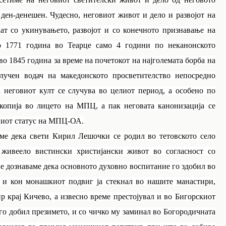
 ден-денешен. Чудесно, неговиот живот и дело и развојот на
ат со укинувањето, развојот и со конечното признавање на
 1771 година во Теарце само 4 години по неканонското
о 1845 година за време на почетокот на најголемата борба на
клучен водач на македонското просветителство непосредно
а неговиот култ се случува во целиот период, а особено по
копија во лицето на МПЦ, а пак неговата канонизација се
лниот статус на МПЦ-ОА.
ме дека свети Кирил Лешочки се родил во тетовското село
е живеело вистински христијански живот во согласност со
е дознаваме дека основното духовно воспитание го здобил во
а и кон монашкиот подвиг ја стекнал во нашите манастири,
 крај Кичево, а извесно време престојувал и во Бигорскиот
 го добил презимето, и со чичко му заминал во Богородичната