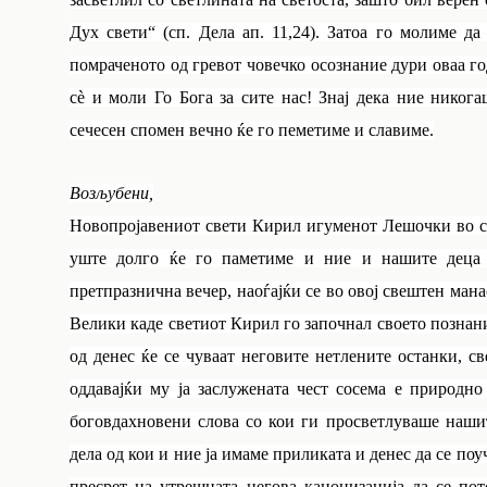
Дух свети“ (сп. Дела ап. 11,24). Затоа го молиме 
помраченото од гревот човечко осознание дури оваа го
сè и моли Го Бога за сите нас! Знај дека ние никог
сечесен спомен вечно ќе го пеметиме и славиме.
Возљубени,
Новопројавениот свети Кирил игуменот Лешочки во св
уште долго ќе го паметиме и ние и нашите деца
претпразнична вечер, наоѓајќи се во овој свештен мана
Велики каде светиот Кирил го започнал своето познание
од денес ќе се чуваат неговите нетлените останки, с
оддавајќи му ја заслужената чест сосема е природно
боговдахновени слова со кои ги просветлуваше нашит
дела од кои и ние ја имаме приликата и денес да се по
пресрет на утрешната негова канонизација да се по