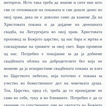
интереси. Исто така треба да знаеме и сите ние што
сме се отповикале на поканата и сме дошле денес во
овој храм, дека не е доволно само да кажеме Да на
Христовата покана и да дојдеме на денешната
свадба, на Литургијата во овој храм. Христовата
проповед за Божјото царство, од нас бара и жртва и
совладување на грижите за овој свет. Бара промени
од нас. Потребно е покајание за да ја добиеме
свадбената облека на добродетелите без која не
можеме да ја искористиме свадбената покана за влез
во Царството небесно, која поточно е покана за
учество во божествениот дел на човечката душа.
Тоа, Царство, пред сè, треба да го пронејдеме не
само во себе, туку и во ближните. Потребно е да се
увериме со сопствените очи во светоста на Божјите