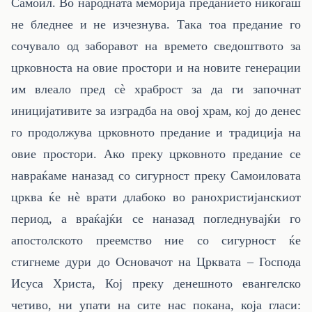
Самоил. Во народната меморија преданието никогаш
не бледнее и не изчезнува. Така тоа предание го
сочувало од заборавот на времето сведоштвото за
црковноста на овие простори и на новите генерации
им влеало пред сè храброст за да ги започнат
иницијативите за изградба на овој храм, кој до денес
го продолжува црковното предание и традиција на
овие простори. Ако преку црковното предание се
навраќаме наназад со сигурност преку Самоиловата
црква ќе нè врати длабоко во ранохристијанскиот
период, а враќајќи се наназад погледнувајќи го
апостолското преемство ние со сигурност ќе
стигнеме дури до Основачот на Црквата – Господа
Исуса Христа, Кој преку денешното евангелско
четиво, ни упати на сите нас покана, која гласи: