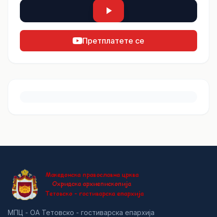
Претплатете се
МПЦ - ОА Тетовско - гостиварска епархија