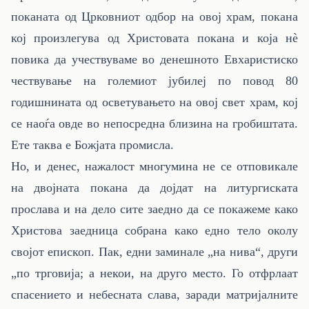
поканата од Црковниот одбор на овој храм, покана
кој произлегува од Христовата покана и која нè
повика да учествуваме во денешното Евхаристиско
чествување на големиот јубилеј по повод 80
годишнината од осветувањето на овој свет храм, кој
се наоѓа овде во непосредна близина на гробиштата.
Ете таква е Божјата промисла.
Но, и денес, нажалост многумина не се отповикале
на двојната покана да дојдат на литургиската
прослава и на дело сите заедно да се покажеме како
Христова заедница собрана како едно тело околу
својот епископ. Пак, едни заминале „на нива“, други
„по трговија; а некои, на друго место. Го отфрлаат
спасението и небесната слава, заради матријалните