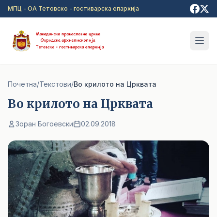
Прејди на главна содржина
МПЦ - ОА Тетовско - гостиварска епархија
Почетна
/
Текстови
/
Во крилото на Црквата
Во крилото на Црквата
Зоран Богоевски
02.09.2018