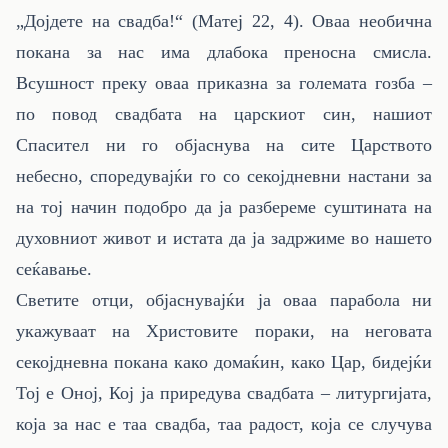
„Дојдете на свадба!“ (Матеј 22, 4). Оваа необична
покана за нас има длабока преносна смисла.
Всушност преку оваа приказна за големата гозба –
по повод свадбата на царскиот син, нашиот
Спасител ни го објаснува на сите Царството
небесно, споредувајќи го со секојдневни настани за
на тој начин подобро да ја разбереме суштината на
духовниот живот и истата да ја задржиме во нашето
сеќавање.
Светите отци, објаснувајќи ја оваа парабола ни
укажуваат на Христовите пораки, на неговата
секојдневна покана како домаќин, како Цар, бидејќи
Тој е Оној, Кој ја приредува свадбата – литургијата,
која за нас е таа свадба, таа радост, која се случува