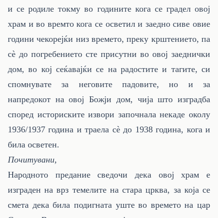
и се родиле токму во годините кога се градел овој
храм и во времто кога се осветил и заедно сиве овие
години чекорејќи низ времето, преку крштението, па
сè до погребението сте присутни во овој заеднички
дом, во кој сеќавајќи се на радостите и тагите, си
спомнувате за неговите падовите, но и за
напредокот на овој Божји дом, чија што изградба
според историските извори започнала некаде околу
1936/1937 година и траела сè до 1938 година, кога и
била осветен.
Почитувани,
Народното предание сведочи дека овој храм е
изграден на врз темелите на стара црква, за која се
смета дека била подигната уште во времето на цар