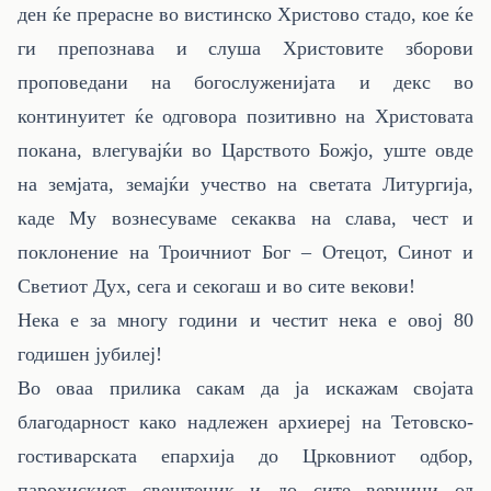
ден ќе прерасне во вистинско Христово стадо, кое ќе
ги препознава и слуша Христовите зборови
проповедани на богослуженијата и декс во
континуитет ќе одговора позитивно на Христовата
покана, влегувајќи во Царството Божјо, уште овде
на земјата, земајќи учество на светата Литургија,
каде Му вознесуваме секаква на слава, чест и
поклонение на Троичниот Бог – Отецот, Синот и
Светиот Дух, сега и секогаш и во сите векови!
Нека е за многу години и честит нека е овој 80
годишен јубилеј!
Во оваа прилика сакам да ја искажам својата
благодарност како надлежен архиереј на Тетовско-
гостиварската епархија до Црковниот одбор,
парохискиот свештеник и до сите верници од