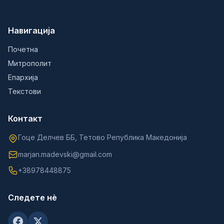
Навигација
Почетна
Митрополит
Епархија
Текстови
Контакт
Гоце Делчев ББ, Тетово Република Македонија
marjan.madevski@gmail.com
+38978448875
Следете нè