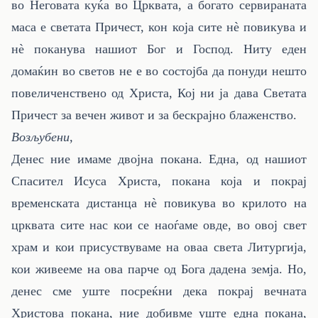
во Неговата куќа во Црквата, а богато сервираната
маса е светата Причест, кон која сите нè повикува и
нè поканува нашиот Бог и Господ. Ниту еден
домаќин во светов не е во состојба да понуди нешто
повеличенствено од Христа, Кој ни ја дава Светата
Причест за вечен живот и за бескрајно блаженство.
Возљубени,
Денес ние имаме двојна покана. Една, од нашиот
Спасител Исуса Христа, покана која и покрај
временската дистанца нè повикува во крилото на
црквата сите нас кои се наоѓаме овде, во овој свет
храм и кои присуствуваме на оваа света Литургија,
кои живееме на ова парче од Бога дадена земја. Но,
денес сме уште посреќни дека покрај вечната
Христова покана, ние добивме уште една покана,