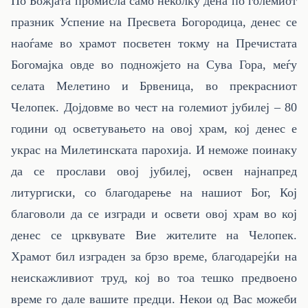
По Божјата промисла само неколку дена по големиот
празник Успение на Пресвета Богородица, денес се
наоѓаме во храмот посветен токму на Пречистата
Богомајка овде во подножјето на Сува Гора, меѓу
селата Мелетино и Брвеница, во прекрасниот
Челопек. Дојдовме во чест на големиот јубилеј – 80
години од осветувањето на овој храм, кој денес е
украс на Милетинската парохија. И неможе поинаку
да се прослави овој јубилеј, освен најнапред
литургиски, со благодарење на нашиот Бог, Кој
благоволи да се изгради и освети овој храм во кој
денес се црквувате Вие жителите на Челопек.
Храмот бил изграден за брзо време, благодарејќи на
неискажливиот труд, кој во тоа тешко предвоено
време го дале вашите предци. Некои од Вас можеби