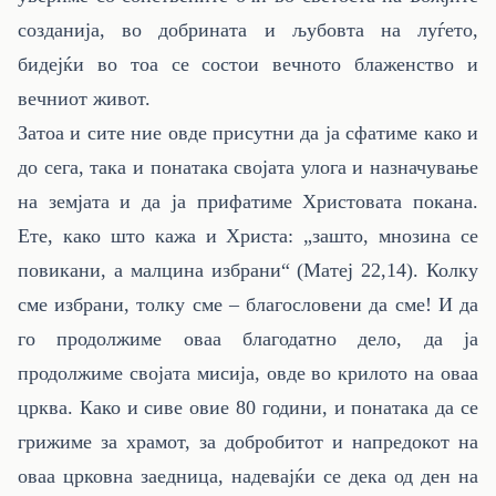
созданија, во добрината и љубовта на луѓето,
бидејќи во тоа се состои вечното блаженство и
вечниот живот.
Затоа и сите ние овде присутни да ја сфатиме како и
до сега, така и понатака својата улога и назначување
на земјата и да ја прифатиме Христовата покана.
Ете, како што кажа и Христа: „зашто, мнозина се
повикани, а малцина избрани“ (Матеј 22,14). Колку
сме избрани, толку сме – благословени да сме! И да
го продолжиме оваа благодатно дело, да ја
продолжиме својата мисија, овде во крилото на оваа
црква. Како и сиве овие 80 години, и понатака да се
грижиме за храмот, за добробитот и напредокот на
оваа црковна заедница, надевајќи се дека од ден на