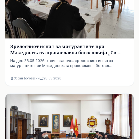
Зрелосниот испит за матурантите при
Македонската православна богословија ,,Св.
Климент Охридски"-Скопје
На ден 28.05.2026 година започна зрелосниот испит за
матурантите при Македонската православна богосл...
Зоран Богоевски
28.05.2026