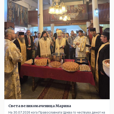
Cвета великомаченица Маринa
На 30.07.2026 кога Православната Црква го чествува денот на