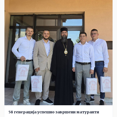
58 генерација успешно завршени матуранти