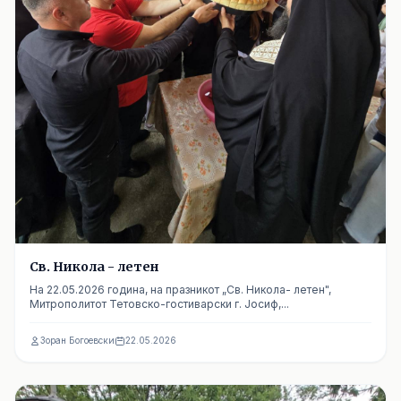
Св. Никола - летен
На 22.05.2026 година, на празникот „Св. Никола- летен",
Митрополитот Тетовско-гостиварски г. Јосиф,...
Зоран Богоевски
22.05.2026