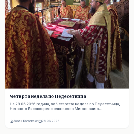
Четврта недела по Педесетница
На 28.06.2026 година, во Четвртата недела по Педесетница,
Неговото Високопреосвештенство Митрополито...
Зоран Богоевски
28.06.2026