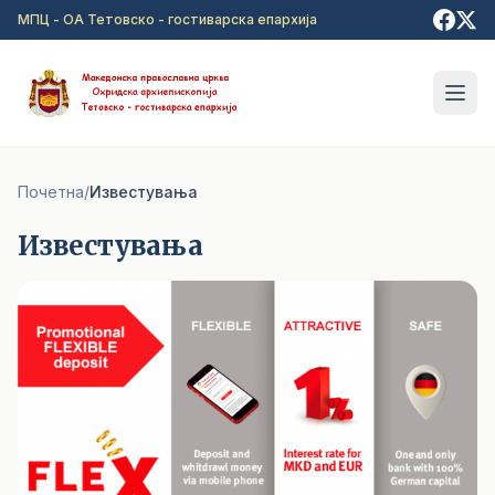
Прејди на главна содржина
МПЦ - ОА Тетовско - гостиварска епархија
Почетна
/
Известувања
Известувања