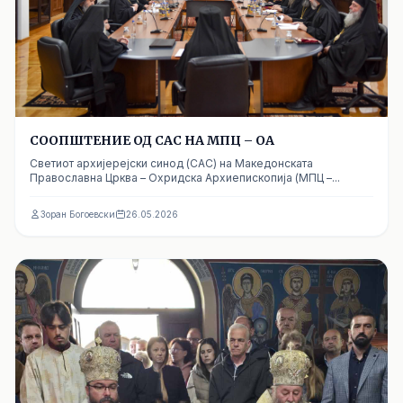
СООПШТЕНИЕ ОД САС НА МПЦ – ОА
Светиот архијерејски синод (САС) на Македонската
Православна Црква – Охридска Архиепископија (МПЦ –...
Зоран Богоевски
26.05.2026