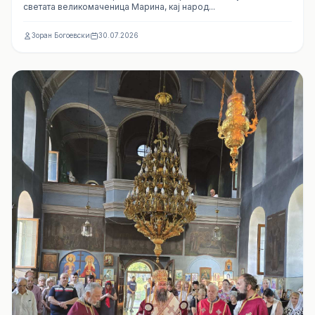
светата великомаченица Марина, кај народ...
Зоран Богоевски
30.07.2026