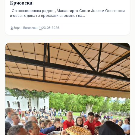
Крчовски
Со вознесенска радост, Манастирот Свети Јоаким Осоговски
и оваа година го прослави споменот на...
Зоран Богоевски
23.05.2026