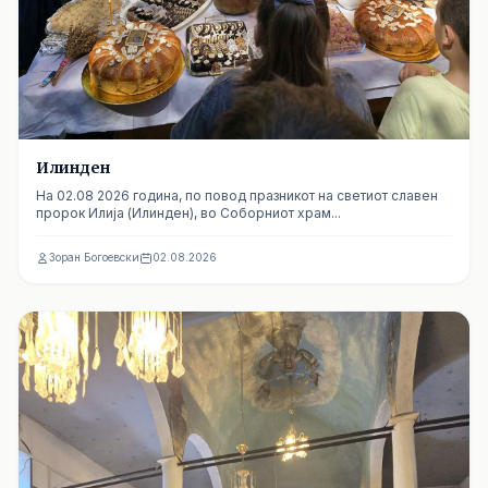
Илинден
На 02.08 2026 година, по повод празникот на светиот славен
пророк Илија (Илинден), во Соборниот храм...
Зоран Богоевски
02.08.2026