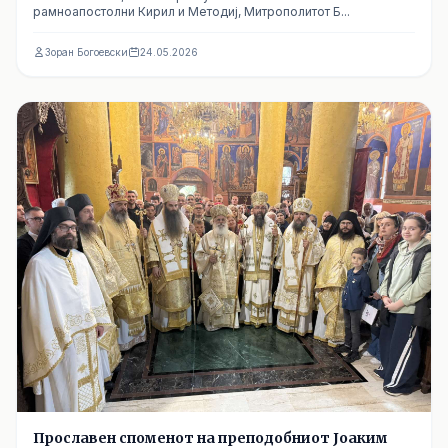
рамноапостолни Кирил и Методиј, Митрополитот Б...
Зоран Богоевски
24.05.2026
Прославен споменот на преподобниот Јоаким