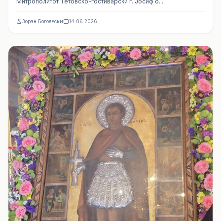
Mитрополитот Тетовско-гостиварски г. Јосиф о...
Зоран Богоевски
14.06.2026