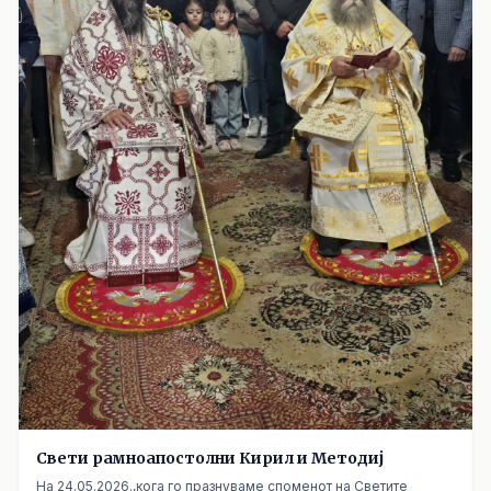
Свети рамноапостолни Кирил и Методиј
На 24.05.2026.,кога го празнуваме споменот на Светите