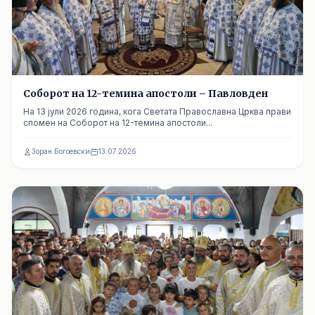
Соборот на 12-темина апостоли – Павловден
На 13 јули 2026 година, кога Светата Православна Црква прави
спомен на Соборот на 12-темина апостоли...
Зоран Богоевски
13.07.2026